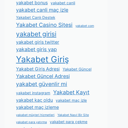
yakabet bonus
yakabet canli
yakabet canli maç izle
Yakabet Canlı Destek
Yakabet Casino Sitesi
yakabet com
yakabet girisi
yakabet giris twitter
yakabet giris yap
Yakabet Giriş
Yakabet Giriş Adresi
Yakabet Güncel
Yakabet Güncel Adresi
yakabet güvenlir mi
Yakabet Kayıt
yakabet instagram
yakabet kaç oldu
yakabet maç izle
yakabet maç izleme
yakabet müşteri hizmetleri
Yakabet Nasıl Bir Site
yakabet para çekme
yakabet para yatırma