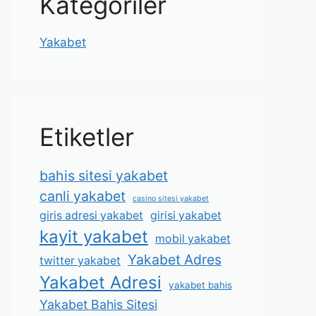
Kategoriler
Yakabet
Etiketler
bahis sitesi yakabet
canli yakabet
casino sitesi yakabet
giris adresi yakabet
girisi yakabet
kayit yakabet
mobil yakabet
Yakabet Adres
twitter yakabet
Yakabet Adresi
yakabet bahis
Yakabet Bahis Sitesi