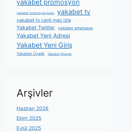
yakabet promosyon
yakabet tv
yakabet promosyon kodu
yakabet tv canli maç izle
Yakabet Twitter
yakabet whatsapp
Yakabet Yeni Adresi
Yakabet Yeni Giriş
Yakabet Üyelik
Yakabet Şikayet
Arşivler
Haziran 2026
Ekim 2025
Eylül 2025