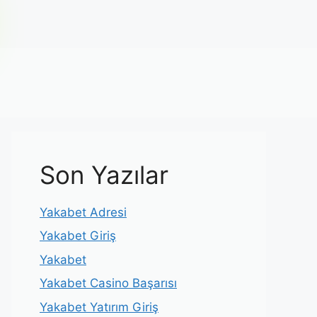
Son Yazılar
Yakabet Adresi
Yakabet Giriş
Yakabet
Yakabet Casino Başarısı
Yakabet Yatırım Giriş