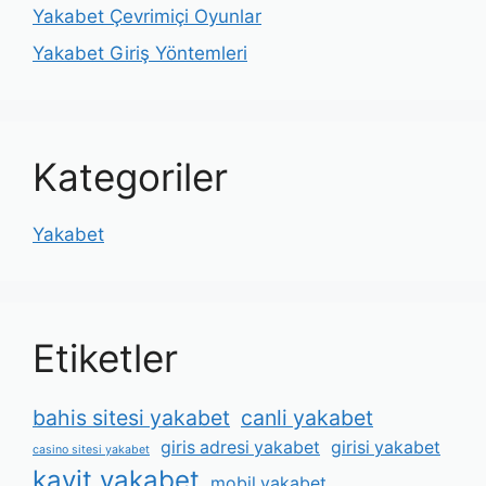
Yakabet Çevrimiçi Oyunlar
Yakabet Giriş Yöntemleri
Kategoriler
Yakabet
Etiketler
bahis sitesi yakabet
canli yakabet
giris adresi yakabet
girisi yakabet
casino sitesi yakabet
kayit yakabet
mobil yakabet