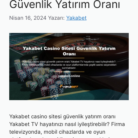
Güvenlik Yatırım Oranı
Nisan 16, 2024
Yazarı:
Yakabet
Yakabet casino sitesi güvenlik yatırım oranı
Yakabet TV hayatınızı nasıl iyileştirebilir? Firma
televizyonda, mobil cihazlarda ve oyun