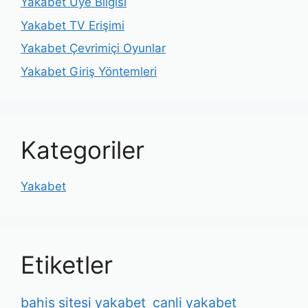
Yakabet Üye Bilgisi
Yakabet TV Erişimi
Yakabet Çevrimiçi Oyunlar
Yakabet Giriş Yöntemleri
Kategoriler
Yakabet
Etiketler
bahis sitesi yakabet
canli yakabet