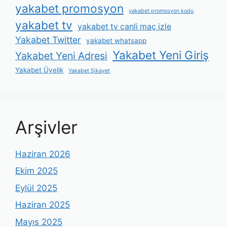
yakabet promosyon
yakabet promosyon kodu
yakabet tv
yakabet tv canli maç izle
Yakabet Twitter
yakabet whatsapp
Yakabet Yeni Giriş
Yakabet Yeni Adresi
Yakabet Üyelik
Yakabet Şikayet
Arşivler
Haziran 2026
Ekim 2025
Eylül 2025
Haziran 2025
Mayıs 2025