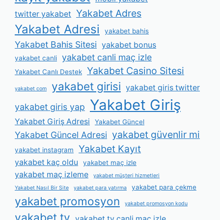
Yakabet Adres
twitter yakabet
Yakabet Adresi
yakabet bahis
Yakabet Bahis Sitesi
yakabet bonus
yakabet canli maç izle
yakabet canli
Yakabet Casino Sitesi
Yakabet Canlı Destek
yakabet girisi
yakabet giris twitter
yakabet com
Yakabet Giriş
yakabet giris yap
Yakabet Giriş Adresi
Yakabet Güncel
yakabet güvenlir mi
Yakabet Güncel Adresi
Yakabet Kayıt
yakabet instagram
yakabet kaç oldu
yakabet maç izle
yakabet maç izleme
yakabet müşteri hizmetleri
yakabet para çekme
Yakabet Nasıl Bir Site
yakabet para yatırma
yakabet promosyon
yakabet promosyon kodu
yakabet tv
yakabet tv canli maç izle