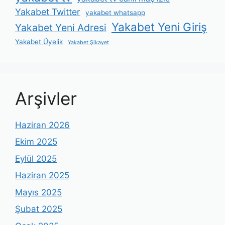
Yakabet Twitter
yakabet whatsapp
Yakabet Yeni Giriş
Yakabet Yeni Adresi
Yakabet Üyelik
Yakabet Şikayet
Arşivler
Haziran 2026
Ekim 2025
Eylül 2025
Haziran 2025
Mayıs 2025
Şubat 2025