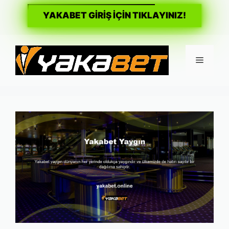
YAKABET GİRİŞ İÇİN TIKLAYINIZ!
İçeriğe
atla
Menü