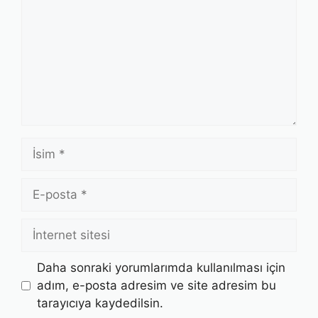
İsim
E-
posta
İnternet
sitesi
Daha sonraki yorumlarımda kullanılması için
adım, e-posta adresim ve site adresim bu
tarayıcıya kaydedilsin.