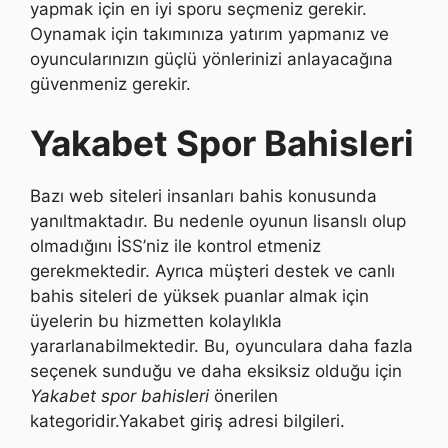
yapmak için en iyi sporu seçmeniz gerekir.
Oynamak için takımınıza yatırım yapmanız ve
oyuncularınızın güçlü yönlerinizi anlayacağına
güvenmeniz gerekir.
Yakabet Spor Bahisleri
Bazı web siteleri insanları bahis konusunda
yanıltmaktadır. Bu nedenle oyunun lisanslı olup
olmadığını İSS’niz ile kontrol etmeniz
gerekmektedir. Ayrıca müşteri destek ve canlı
bahis siteleri de yüksek puanlar almak için
üyelerin bu hizmetten kolaylıkla
yararlanabilmektedir. Bu, oyunculara daha fazla
seçenek sunduğu ve daha eksiksiz olduğu için
Yakabet spor bahisleri
önerilen
kategoridir.Yakabet giriş adresi bilgileri.