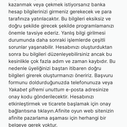
kazanmak veya çekmek istiyorsanız banka
hesap bilgilerinizi girmeniz gerekecek ve para
tarafınıza yatırılacaktır. Bu bilgileri eksiksiz ve
doğru şekilde girecek şekilde programlamanızı
önemle tavsiye ederiz. Yanlış bilgi girilmesi
durumunda daha sonraki işlemlerde çeşitli
sorunlar yaşanabilir. Hesabınızı oluşturduktan
sonra bu bilgileri düzenleyebilirsiniz ancak bu
kesinlikle çok fazla adım ve zaman kaybıdır. Bu
nedenle üyeliğinizi baştan itibaren doğru
bilgileri girerek oluşturmanızı öneririz. Başvuru
formunu doldurduğunuzda telefonunuza veya
Yakabet şifremi unuttum
e-posta adresinize
onay kodu gönderilecektir. Hesabınızı
etkinleştirmek ve ticarete başlamak için onay
bağlantısına tıklayın.Afinite oyun web sitenizin
afinite pazarlama aşaması için herhangi bir
belgeye gerek yoktur.