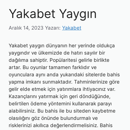
Yakabet Yaygın
Aralık 14, 2023
Yazarı:
Yakabet
Yakabet yaygın dünyanın her yerinde oldukça
yaygındır ve ülkemizde de hatırı sayılır bir
dağılıma sahiptir. Popülaritesi gelirle birlikte
artar. Bu oyunlar tamamen farklıdır ve
oyunculara aynı anda yukarıdaki sitelerde bahis
yapma imkanı sunmaktadır. Tahminlerinize göre
gelir elde etmek için yatırımlara ihtiyacınız var.
Kazançlarını yatırmak için geri döndüğünde,
belirtilen ödeme yöntemini kullanarak parayı
alabilirsiniz. Bu bahis ile bu siteden kaybetme
olasılığını göz önünde bulundurmalı ve
risklerinizi akıllıca değerlendirmelisiniz. Bahis