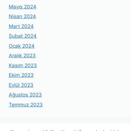
Mayıs 2024
Nisan 2024
Mart 2024
Şubat 2024
Ocak 2024
Aralık 2023
Kasım 2023
Ekim 2023
Eylül 2023
Ağustos 2023
Temmuz 2023