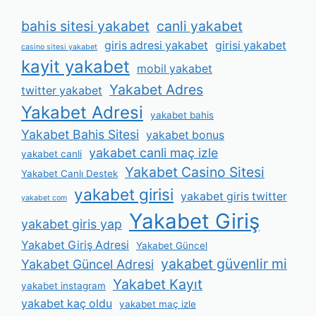
bahis sitesi yakabet
canli yakabet
giris adresi yakabet
girisi yakabet
casino sitesi yakabet
kayit yakabet
mobil yakabet
Yakabet Adres
twitter yakabet
Yakabet Adresi
yakabet bahis
Yakabet Bahis Sitesi
yakabet bonus
yakabet canli maç izle
yakabet canli
Yakabet Casino Sitesi
Yakabet Canlı Destek
yakabet girisi
yakabet giris twitter
yakabet com
Yakabet Giriş
yakabet giris yap
Yakabet Giriş Adresi
Yakabet Güncel
yakabet güvenlir mi
Yakabet Güncel Adresi
Yakabet Kayıt
yakabet instagram
yakabet kaç oldu
yakabet maç izle