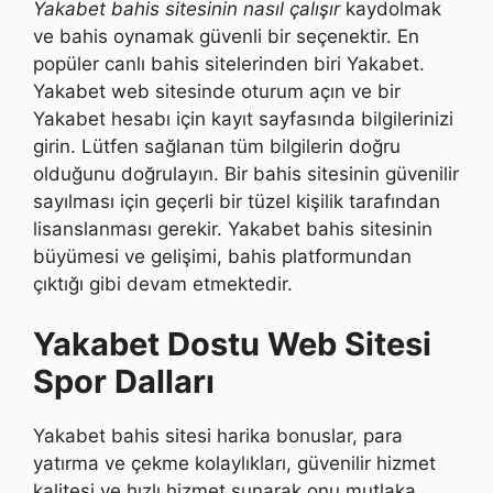
Yakabet bahis sitesinin nasıl çalışır
kaydolmak
ve bahis oynamak güvenli bir seçenektir. En
popüler canlı bahis sitelerinden biri Yakabet.
Yakabet web sitesinde oturum açın ve bir
Yakabet hesabı için kayıt sayfasında bilgilerinizi
girin. Lütfen sağlanan tüm bilgilerin doğru
olduğunu doğrulayın. Bir bahis sitesinin güvenilir
sayılması için geçerli bir tüzel kişilik tarafından
lisanslanması gerekir. Yakabet bahis sitesinin
büyümesi ve gelişimi, bahis platformundan
çıktığı gibi devam etmektedir.
Yakabet Dostu Web Sitesi
Spor Dalları
Yakabet bahis sitesi harika bonuslar, para
yatırma ve çekme kolaylıkları, güvenilir hizmet
kalitesi ve hızlı hizmet sunarak onu mutlaka