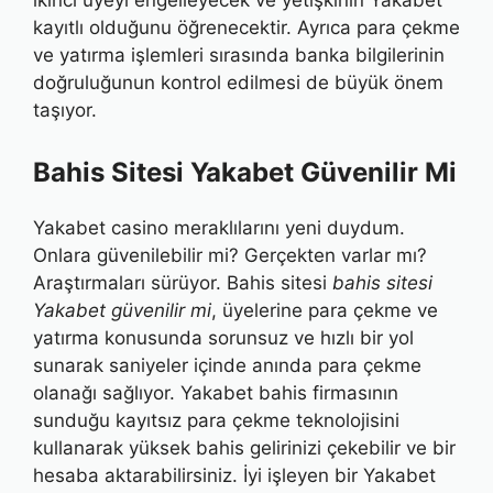
ikinci üyeyi engelleyecek ve yetişkinin Yakabet
kayıtlı olduğunu öğrenecektir. Ayrıca para çekme
ve yatırma işlemleri sırasında banka bilgilerinin
doğruluğunun kontrol edilmesi de büyük önem
taşıyor.
Bahis Sitesi Yakabet Güvenilir Mi
Yakabet casino meraklılarını yeni duydum.
Onlara güvenilebilir mi? Gerçekten varlar mı?
Araştırmaları sürüyor. Bahis sitesi
bahis sitesi
Yakabet güvenilir mi
, üyelerine para çekme ve
yatırma konusunda sorunsuz ve hızlı bir yol
sunarak saniyeler içinde anında para çekme
olanağı sağlıyor. Yakabet bahis firmasının
sunduğu kayıtsız para çekme teknolojisini
kullanarak yüksek bahis gelirinizi çekebilir ve bir
hesaba aktarabilirsiniz. İyi işleyen bir Yakabet