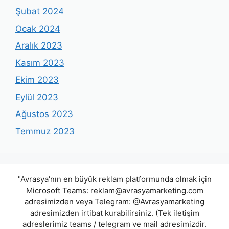
Şubat 2024
Ocak 2024
Aralık 2023
Kasım 2023
Ekim 2023
Eylül 2023
Ağustos 2023
Temmuz 2023
"Avrasya'nın en büyük reklam platformunda olmak için
Microsoft Teams:
reklam@avrasyamarketing.com
adresimizden veya Telegram: @Avrasyamarketing
adresimizden irtibat kurabilirsiniz. (Tek iletişim
adreslerimiz teams / telegram ve mail adresimizdir.