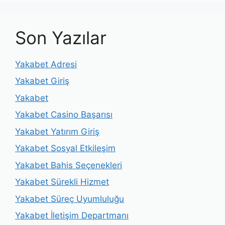
Son Yazılar
Yakabet Adresi
Yakabet Giriş
Yakabet
Yakabet Casino Başarısı
Yakabet Yatırım Giriş
Yakabet Sosyal Etkileşim
Yakabet Bahis Seçenekleri
Yakabet Sürekli Hizmet
Yakabet Süreç Uyumluluğu
Yakabet İletişim Departmanı