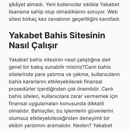
şikâyet almadı. Yeni kullanıcılar sıklıkla Yakabet
lisansına sahip olup olmadıklarını soruyor. Web
sitesi birkaç kez cevabının geçerliliğini kanıtladı.
Yakabet Bahis Sitesinin
Nasıl Çalışır
Yakabet bahis sitesinin nasıl çalıştığına dair
genel bir bakış sunabilir misiniz?Canlı bahis
sitelerinde para yatırma ve çekme, kullanıcıların
bahis kararlarını etkileyebilecek finansal
prosedürler içerdiğinden çok önemlidir. Canlı
bahis siteleri, kullanıcılara zarar vermemek için
finansal uygulamaları konusunda dikkatli
olmalıdır. Bahisçiler, bu işlemlerin güvenlerini
olumsuz etkileyebileceğinden deneyimli bir
ekibin yardımını aramalıdır. Neden? Yakabet