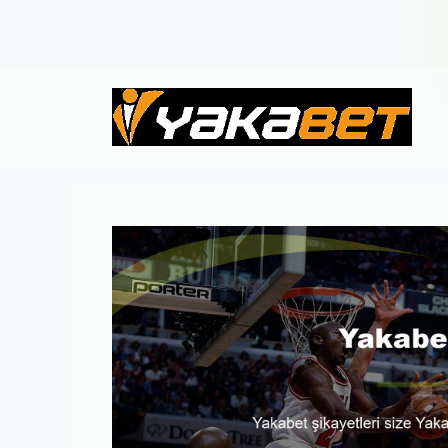
İçeriğe
atla