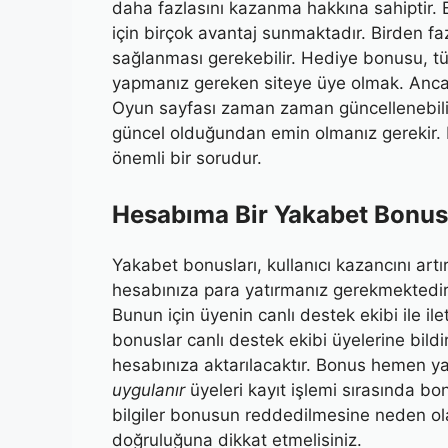
daha fazlasını kazanma hakkına sahiptir. B
için birçok avantaj sunmaktadır. Birden faz
sağlanması gerekebilir. Hediye bonusu, t
yapmanız gereken siteye üye olmak. Ancak 
Oyun sayfası zaman zaman güncellenebilir
güncel olduğundan emin olmanız gerekir. 
önemli bir sorudur.
Hesabıma Bir Yakabet Bonus
Yakabet bonusları, kullanıcı kazancını artı
hesabınıza para yatırmanız gerekmektedir.
Bunun için üyenin canlı destek ekibi ile i
bonuslar canlı destek ekibi üyelerine bildir
hesabınıza aktarılacaktır. Bonus hemen yat
uygulanır
üyeleri kayıt işlemi sırasında bon
bilgiler bonusun reddedilmesine neden ola
doğruluğuna dikkat etmelisiniz.