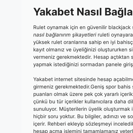
Yakabet Nasıl Bağla
Rulet oynamak için en güvenilir blackjack
nasıl bağlanırım şikayetleri
ruleti oynayar
yüksek rulet oranlarına sahip en iyi bahisç
kayıt olmanız ve üyeliğinizi oluştururken si
vermeniz gerekmektedir. Hesap açtıktan s
yapmak istediğinizi sormadan panele giriş 
Yakabet internet sitesinde hesap açabilmek 
girmeniz gerekmektedir.Geniş spor bahis
puanları olmak üzere pek çok yararlı içe
çünkü bu tür içerikler kullanıcılara daha di
sunuluyor. Müşterilerin üyelik oluşturmak i
hiçbir soru yoktur. Bu bilgiler, adınızı ve 
içerir. Rehberi ekleyip sözleşmeyi incele
hesap açma işlemini tamamlamanız yeterlid