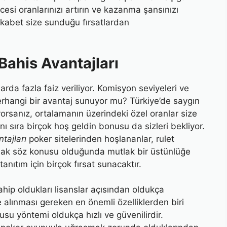
si oranlarınızı artırın ve kazanma şansınızı
akabet size sunduğu fırsatlardan
Bahis Avantajları
da fazla faiz veriliyor. Komisyon seviyeleri ve
herhangi bir avantaj sunuyor mu? Türkiye’de saygın
iyorsanız, ortalamanın üzerindeki özel oranlar size
nı sıra birçok hoş geldin bonusu da sizleri bekliyor.
tajları
poker sitelerinden hoşlananlar, rulet
ak söz konusu olduğunda mutlak bir üstünlüğe
tanıtım için birçok fırsat sunacaktır.
hip oldukları lisanslar açısından oldukça
te alınması gereken en önemli özelliklerden biri
su yöntemi oldukça hızlı ve güvenilirdir.