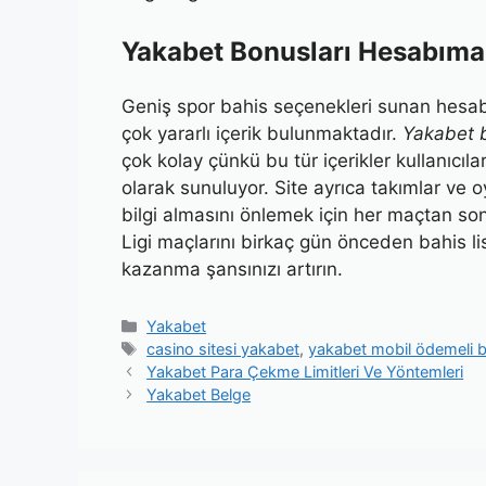
Yakabet Bonusları Hesabıma 
Geniş spor bahis seçenekleri sunan hesa
çok yararlı içerik bulunmaktadır.
Yakabet b
çok kolay çünkü bu tür içerikler kullanıcıla
olarak sunuluyor. Site ayrıca takımlar ve o
bilgi almasını önlemek için her maçtan sonr
Ligi maçlarını birkaç gün önceden bahis li
kazanma şansınızı artırın.
Kategoriler
Yakabet
Etiketler
casino sitesi yakabet
,
yakabet mobil ödemeli ba
Yakabet Para Çekme Limitleri Ve Yöntemleri
Yakabet Belge