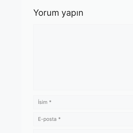
Yorum yapın
Yorum
İsim
E-
posta
İnternet