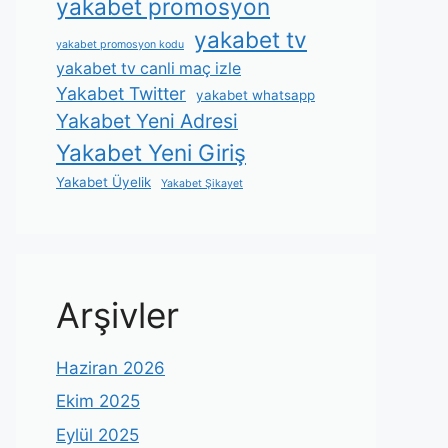
yakabet promosyon
yakabet tv
yakabet promosyon kodu
yakabet tv canli maç izle
Yakabet Twitter
yakabet whatsapp
Yakabet Yeni Adresi
Yakabet Yeni Giriş
Yakabet Üyelik
Yakabet Şikayet
Arşivler
Haziran 2026
Ekim 2025
Eylül 2025