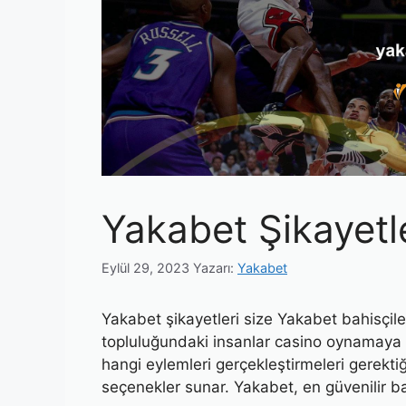
Yakabet Şikayetl
Eylül 29, 2023
Yazarı:
Yakabet
Yakabet şikayetleri size Yakabet bahisçil
topluluğundaki insanlar casino oynamaya ça
hangi eylemleri gerçekleştirmeleri gerektiğin
seçenekler sunar. Yakabet, en güvenilir ba