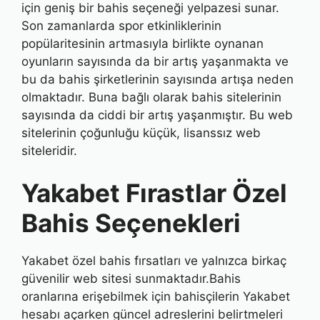
için geniş bir bahis seçeneği yelpazesi sunar.
Son zamanlarda spor etkinliklerinin
popülaritesinin artmasıyla birlikte oynanan
oyunların sayısında da bir artış yaşanmakta ve
bu da bahis şirketlerinin sayısında artışa neden
olmaktadır. Buna bağlı olarak bahis sitelerinin
sayısında da ciddi bir artış yaşanmıştır. Bu web
sitelerinin çoğunluğu küçük, lisanssız web
siteleridir.
Yakabet Fırastlar Özel
Bahis Seçenekleri
Yakabet özel bahis fırsatları ve yalnızca birkaç
güvenilir web sitesi sunmaktadır.Bahis
oranlarına erişebilmek için bahisçilerin Yakabet
hesabı açarken güncel adreslerini belirtmeleri