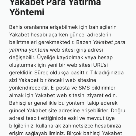
Yakabet Para Yatırma
Yöntemi
Bahis oranlarına erişebilmek için bahisçilerin
Yakabet hesabı açarken güncel adreslerini
belirtmeleri gerekmektedir. Bazen
Yakabet para
yatırma yöntemi
web sitesi giriş adresi
değişebilir. Üyeliğe kaydolmak veya hesap
oluşturmak için yeni bir web sitesi URL’si
gereklidir. Süreç oldukça basittir. Tıkladığınızda
sizi Yakabet bir önceki web sitesine
yönlendirecektir. E-posta ve SMS bildirimleri
almak için Yakabet web sitesini ziyaret edin.
Bahisçiler genellikle bu yöntemi takip ederek
güncel Yakabet site adresine erişebilirler. Doğru
adresi tespit ettiğinizde eski ve mevcut üye
bilgilerinizi kullanarak zahmetsizce hesabınıza
erişim sağlayabilirsiniz. Birçok bahisçi Yakabet