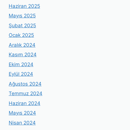
Haziran 2025
Mayıs 2025
Şubat 2025
Ocak 2025
Aralık 2024
Kasım 2024
Ekim 2024
Eylül 2024
Ağustos 2024
Temmuz 2024
Haziran 2024
Mayıs 2024
Nisan 2024