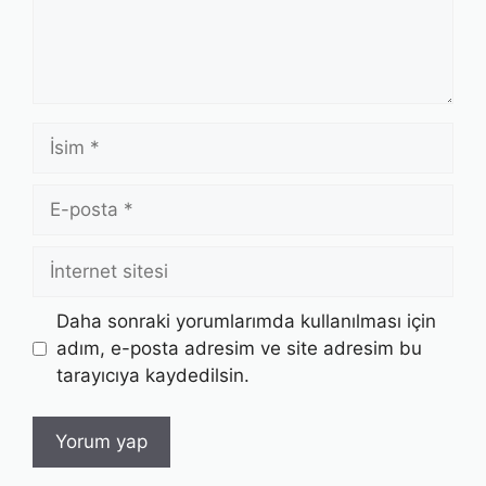
İsim
E-
posta
İnternet
sitesi
Daha sonraki yorumlarımda kullanılması için
adım, e-posta adresim ve site adresim bu
tarayıcıya kaydedilsin.