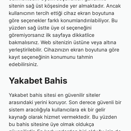
sitenin sağ üst köşesinde yer almaktadır. Ancak
kullanıcının tercih ettiği cihaz ekran boyutuna
göre seçenekler farklı konumlandırılabiliyor. Bu
yüzden sağ üstte üye ol seçeneğini
göremiyorsanız ilk sayfaya dikkatlice
bakmalısınız. Web sitenizin üstüne veya altına
yerleştirilebilir. Cihazınızın ekran boyutuna göre
kayıt seçeneğinin konumunu tahmin
edebilirsiniz.
Yakabet Bahis
Yakabet bahis sitesi en güvenilir siteler
arasındaki yerini koruyor. Son derece güvenli bir
sistem aracılığıyla kullanıcılara ek bir gelir
kaynağı olarak hizmet vermektedir. Bu yüzden
bu bahis sitesine üye olmak oldukça