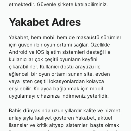
etmektedir. Güvenle şirkete katılabilirsiniz.
Yakabet Adres
Yakabet, hem mobil hem de masaüstü sürümler
için güvenli bir oyun ortamı sağlar. Özellikle
Android ve iOS işletim sistemleri desteği ile
kullanıcılar çok çeşitli oyunların keyfini
çıkarabilirler. Kullanıcı dostu arayüzü ile
eğlenceli bir oyun ortamı sunan site, evden
veya işten çeşitli lokasyonlardan kolayca
erişilebilir. Kolayca bağlanmak için mobil
uygulamayı cihazınıza indirmeniz yeterlidir.
Bahis dünyasında uzun yıllardır kalite ve hizmet
anlayışıyla faaliyet gösteren Yakabet, aktüel
lisanslar ve kritik altyapı sistemleri başta olmak