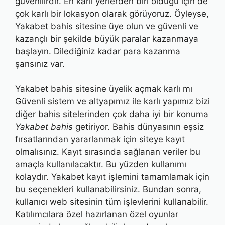
güvenilirdir. En karlı yerlerden biri olduğu için de
çok karlı bir lokasyon olarak görüyoruz. Öyleyse,
Yakabet bahis sitesine üye olun ve güvenli ve
kazançlı bir şekilde büyük paralar kazanmaya
başlayın. Dilediğiniz kadar para kazanma
şansınız var.
Yakabet bahis sitesine üyelik açmak karlı mı
Güvenli sistem ve altyapımız ile karlı yapımız bizi
diğer bahis sitelerinden çok daha iyi bir konuma
Yakabet bahis
getiriyor. Bahis dünyasının eşsiz
fırsatlarından yararlanmak için siteye kayıt
olmalısınız. Kayıt sırasında sağlanan veriler bu
amaçla kullanılacaktır. Bu yüzden kullanımı
kolaydır. Yakabet kayıt işlemini tamamlamak için
bu seçenekleri kullanabilirsiniz. Bundan sonra,
kullanıcı web sitesinin tüm işlevlerini kullanabilir.
Katılımcılara özel hazırlanan özel oyunlar