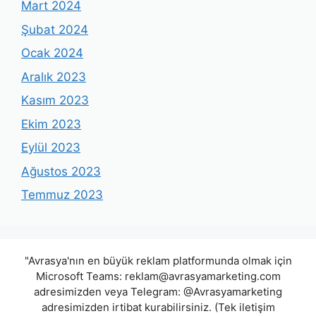
Mart 2024
Şubat 2024
Ocak 2024
Aralık 2023
Kasım 2023
Ekim 2023
Eylül 2023
Ağustos 2023
Temmuz 2023
"Avrasya'nın en büyük reklam platformunda olmak için
Microsoft Teams:
reklam@avrasyamarketing.com
adresimizden veya Telegram: @Avrasyamarketing
adresimizden irtibat kurabilirsiniz. (Tek iletişim