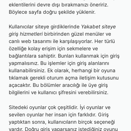
eklentilerini devre dışı bırakmanızı öneririz.
Böylece sayfa doğru şekilde yüklenir.
Kullanıcılar siteye girdiklerinde
Yakabet siteye
giriş hizmetleri
birbirinden güzel menüler ve
canlı web tasarımı ile karşılaşıyorlar. Her türlü
özelliğe kolay erişim için sekmelere ve
bağlantılara sahiptir. Bunları kullanmak için giriş
yapmalısınız. Bu işlemler için giriş alanlarını
kullanabilirsiniz. Ek olarak, herhangi bir oyuna
tıklamak gerekli oturum açma iletişim kutusunu
açacaktır. Bu bölümler aracılığı ile üye giriş
bilgilerini ve kullanıcı şifresini verebilirsiniz.
Sitedeki oyunlar çok çeşitlidir. İyi oyunlar ve
sevilen oyunlar her insan için farklıdır. Giriş
yaptıktan sonra, kullanıcıların birçok seçeneği
vardır. Doğru giriş yaparsanız istediğiniz oyunu