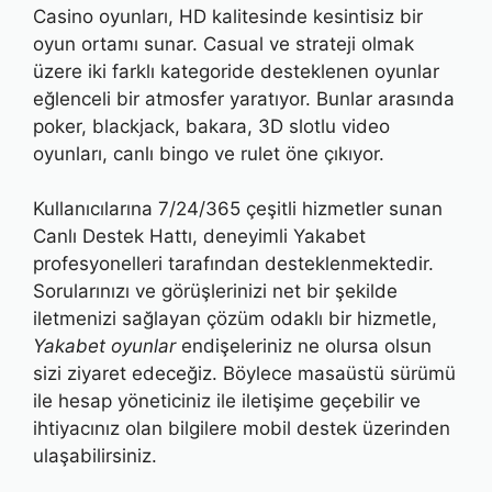
Casino oyunları, HD kalitesinde kesintisiz bir
oyun ortamı sunar. Casual ve strateji olmak
üzere iki farklı kategoride desteklenen oyunlar
eğlenceli bir atmosfer yaratıyor. Bunlar arasında
poker, blackjack, bakara, 3D slotlu video
oyunları, canlı bingo ve rulet öne çıkıyor.
Kullanıcılarına 7/24/365 çeşitli hizmetler sunan
Canlı Destek Hattı, deneyimli Yakabet
profesyonelleri tarafından desteklenmektedir.
Sorularınızı ve görüşlerinizi net bir şekilde
iletmenizi sağlayan çözüm odaklı bir hizmetle,
Yakabet oyunlar
endişeleriniz ne olursa olsun
sizi ziyaret edeceğiz. Böylece masaüstü sürümü
ile hesap yöneticiniz ile iletişime geçebilir ve
ihtiyacınız olan bilgilere mobil destek üzerinden
ulaşabilirsiniz.