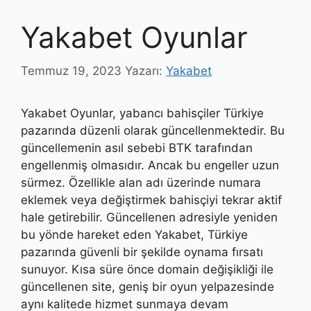
Yakabet Oyunlar
Temmuz 19, 2023
Yazarı:
Yakabet
Yakabet Oyunlar, yabancı bahisçiler Türkiye
pazarında düzenli olarak güncellenmektedir. Bu
güncellemenin asıl sebebi BTK tarafından
engellenmiş olmasıdır. Ancak bu engeller uzun
sürmez. Özellikle alan adı üzerinde numara
eklemek veya değiştirmek bahisçiyi tekrar aktif
hale getirebilir. Güncellenen adresiyle yeniden
bu yönde hareket eden Yakabet, Türkiye
pazarında güvenli bir şekilde oynama fırsatı
sunuyor. Kısa süre önce domain değişikliği ile
güncellenen site, geniş bir oyun yelpazesinde
aynı kalitede hizmet sunmaya devam