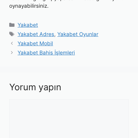
oynayabilirsiniz.
Kategoriler
Yakabet
Etiketler
Yakabet Adres
,
Yakabet Oyunlar
Yakabet Mobil
Yakabet Bahis İşlemleri
Yorum yapın
Yorum