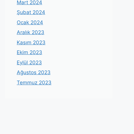
Mart 2024
Şubat 2024
Ocak 2024
Aralık 2023
Kasım 2023
Ekim 2023
Eylül 2023
Ağustos 2023
Temmuz 2023