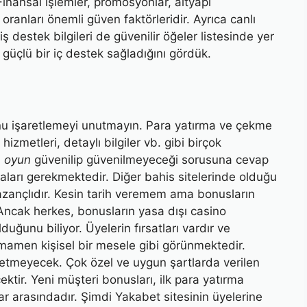
inansal işlemler, promosyonlar, altyapı
is oranları önemli güven faktörleridir. Ayrıca canlı
iş destek bilgileri de güvenilir öğeler listesinde yer
 güçlü bir iç destek sağladığını gördük.
nu işaretlemeyi unutmayın. Para yatırma ve çekme
k hizmetleri, detaylı bilgiler vb. gibi birçok
a oyun
güvenilip güvenilmeyeceği sorusuna cevap
ları gerekmektedir. Diğer bahis sitelerinde olduğu
azançlıdır. Kesin tarih veremem ama bonusların
. Ancak herkes, bonusların yasa dışı casino
uğunu biliyor. Üyelerin fırsatları vardır ve
mamen kişisel bir mesele gibi görünmektedir.
etmeyecek. Çok özel ve uygun şartlarda verilen
ektir. Yeni müşteri bonusları, ilk para yatırma
ar arasındadır. Şimdi Yakabet sitesinin üyelerine