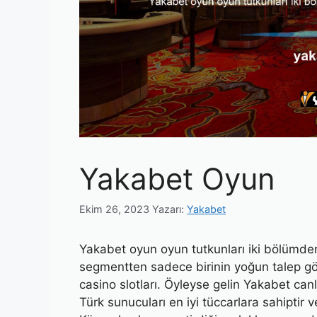
Yakabet Oyun
Ekim 26, 2023
Yazarı:
Yakabet
Yakabet oyun oyun tutkunları iki bölümden 
segmentten sadece birinin yoğun talep gör
casino slotları. Öyleyse gelin Yakabet canl
Türk sunucuları en iyi tüccarlara sahiptir ve 