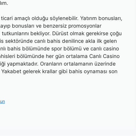
lım.
ticari amaçlı olduğu söylenebilir. Yatırım bonusları,
 kayıp bonusları ve benzersiz promosyonlar
 tutkunlarını bekliyor. Dürüst olmak gerekirse çoğu
s sektöründe canlı bahis denilince akla ilk gelen
anlı bahis bölümünde spor bölümü ve canlı casino
ahisleri bölümünde her gün ortalama Canlı Casino
liği yapmaktadır. Oranların ortalamanın üzerinde
 Yakabet gelerek krallar gibi bahis oynaması son
yun