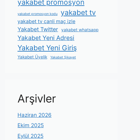
yakabet promosyon
yakabet tv
yakabet promosyon kodu
yakabet tv canli maç izle
Yakabet Twitter
yakabet whatsapp
Yakabet Yeni Adresi
Yakabet Yeni Giriş
Yakabet Üyelik
Yakabet Şikayet
Arşivler
Haziran 2026
Ekim 2025
Eylül 2025