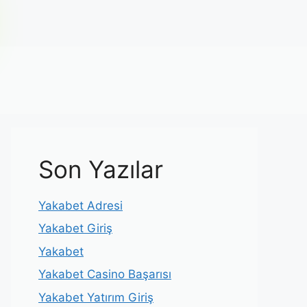
Son Yazılar
Yakabet Adresi
Yakabet Giriş
Yakabet
Yakabet Casino Başarısı
Yakabet Yatırım Giriş