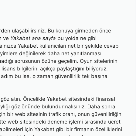
erden ulaşabilirsiniz. Bu konuya girmeden önce
ım ve
Yakabet ana sayfa
bu yolda ne gibi
yalnızca Yakabet kullanıcıları net bir şekilde cevap
neyimlere değinilerek daha net yanıtlanması
adığı sorusunun özüne geçelim. Oyun sitelerinin
ans bilgilerini açıkça paylaştığını biliyoruz.
 adım bu ise, o zaman güvenilirlik tek başına
öz atın. Öncelikle Yakabet sitesindeki finansal
laylığı göz önünde bulundurmalısınız. Daha sonra
 bir web sitesinin trafik oranı, onun güvenilirliğini
bette web sitesindeki deneme işlemi sırasında ücret
bilmeleri için Yakabet gibi bir firmanın özelliklerini