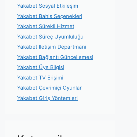
Yakabet Sosyal Etkileşim
Yakabet Bahis Seçenekleri
Yakabet Sürekli Hizmet
Yakabet Süreç Uyumluluğu
Yakabet İletişim Departmanı
Yakabet Bağlantı Güncellemesi
Yakabet Üye Bilgisi
Yakabet TV Erişimi
Yakabet Çevrimiçi Oyunlar
Yakabet Giriş Yöntemleri