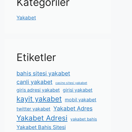
Kategoriler
Yakabet
Etiketler
bahis sitesi yakabet
canli yakabet
casino sitesi yakabet
giris adresi yakabet
girisi yakabet
kayit yakabet
mobil yakabet
Yakabet Adres
twitter yakabet
Yakabet Adresi
yakabet bahis
Yakabet Bahis Sitesi