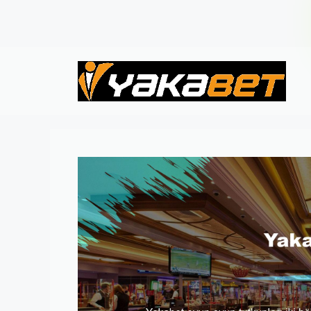
İçeriğe
atla