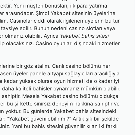
ektir. Yeni müşteri bonusları, ilk para yatırma
ar arasındadır. Şimdi Yakabet sitesinin üyelerine
. Casinolar ciddi olarak ilgilenen üyelerin bu tür
tavsiye edilir. Bunun nedeni casino slotları veya
or olmanız olabilir. Ayrıca
Yakabet bahis sitesi
ip olacaksınız. Casino oyunları dışındaki hizmetler
lerine bir göz atalım. Canlı casino bölümü her
sasen üyeler panele altyapı sağlayıcıları aracılığıyla
i ne kadar yüksek olursa oyun hizmeti de o kadar iyi
ak daha kaliteli bahisler oynamanız mümkün olabilir.
ıya sahiptir. Mesela Yakabet casino bölümü oldukça
ler bu şirkette sınırsız deneyim hakkına sahiptir ve
run yoktur. Bu günlerde Yakabet bahis sitesindeki
r: “Yakabet güvenilebilir mi?” Artık şık bir şekilde
iz. Yani bu bahis sitesini güvenilir kılan iki farklı