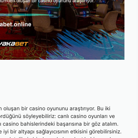
oluşan bir casino oyununu araştırıyor. Bu iki
düğünü söyleyebiliriz: canlı casino oyunları ve
ı casino bahislerindeki başarısına bir göz atalım.
iyi bir altyapı sağlayıcısının etkisini görebilirsiniz.