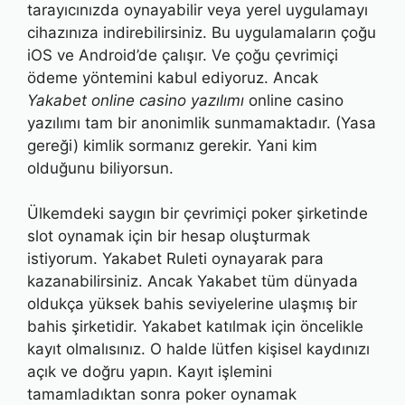
tarayıcınızda oynayabilir veya yerel uygulamayı
cihazınıza indirebilirsiniz. Bu uygulamaların çoğu
iOS ve Android’de çalışır. Ve çoğu çevrimiçi
ödeme yöntemini kabul ediyoruz. Ancak
Yakabet online casino yazılımı
online casino
yazılımı tam bir anonimlik sunmamaktadır. (Yasa
gereği) kimlik sormanız gerekir. Yani kim
olduğunu biliyorsun.
Ülkemdeki saygın bir çevrimiçi poker şirketinde
slot oynamak için bir hesap oluşturmak
istiyorum. Yakabet Ruleti oynayarak para
kazanabilirsiniz. Ancak Yakabet tüm dünyada
oldukça yüksek bahis seviyelerine ulaşmış bir
bahis şirketidir. Yakabet katılmak için öncelikle
kayıt olmalısınız. O halde lütfen kişisel kaydınızı
açık ve doğru yapın. Kayıt işlemini
tamamladıktan sonra poker oynamak