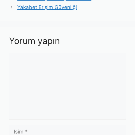
Yakabet Erişim Güvenliği
Yorum yapın
Yorum
İsim