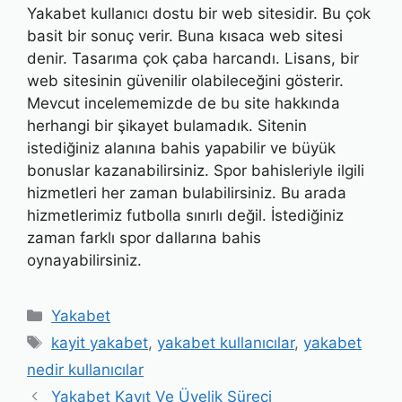
Yakabet kullanıcı dostu bir web sitesidir. Bu çok
basit bir sonuç verir. Buna kısaca web sitesi
denir. Tasarıma çok çaba harcandı. Lisans, bir
web sitesinin güvenilir olabileceğini gösterir.
Mevcut incelememizde de bu site hakkında
herhangi bir şikayet bulamadık. Sitenin
istediğiniz alanına bahis yapabilir ve büyük
bonuslar kazanabilirsiniz. Spor bahisleriyle ilgili
hizmetleri her zaman bulabilirsiniz. Bu arada
hizmetlerimiz futbolla sınırlı değil. İstediğiniz
zaman farklı spor dallarına bahis
oynayabilirsiniz.
Kategoriler
Yakabet
Etiketler
kayit yakabet
,
yakabet kullanıcılar
,
yakabet
nedir kullanıcılar
Yakabet Kayıt Ve Üyelik Süreci