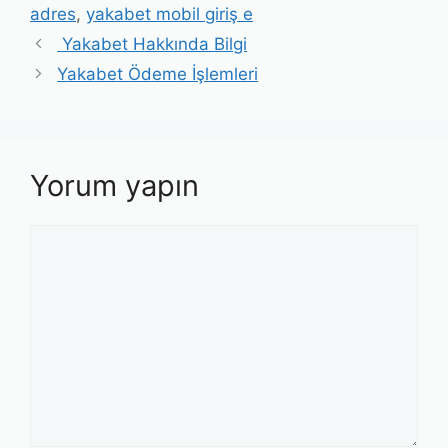
adres
,
yakabet mobil giriş e
Yakabet Hakkında Bilgi
Yakabet Ödeme İşlemleri
Yorum yapın
Yorum