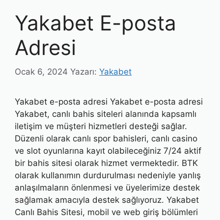
Yakabet E-posta
Adresi
Ocak 6, 2024
Yazarı:
Yakabet
Yakabet e-posta adresi Yakabet e-posta adresi
Yakabet, canlı bahis siteleri alanında kapsamlı
iletişim ve müşteri hizmetleri desteği sağlar.
Düzenli olarak canlı spor bahisleri, canlı casino
ve slot oyunlarına kayıt olabileceğiniz 7/24 aktif
bir bahis sitesi olarak hizmet vermektedir. BTK
olarak kullanımın durdurulması nedeniyle yanlış
anlaşılmaların önlenmesi ve üyelerimize destek
sağlamak amacıyla destek sağlıyoruz. Yakabet
Canlı Bahis Sitesi, mobil ve web giriş bölümleri