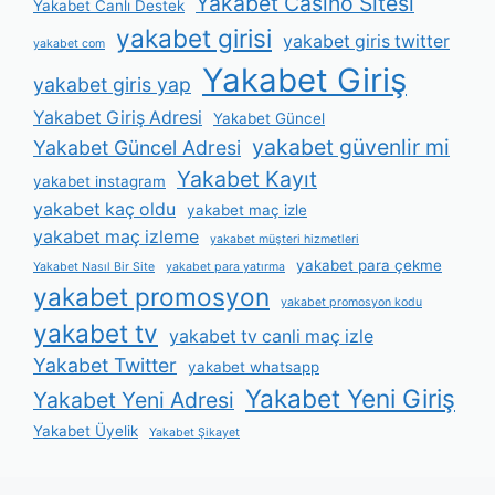
Yakabet Casino Sitesi
Yakabet Canlı Destek
yakabet girisi
yakabet giris twitter
yakabet com
Yakabet Giriş
yakabet giris yap
Yakabet Giriş Adresi
Yakabet Güncel
yakabet güvenlir mi
Yakabet Güncel Adresi
Yakabet Kayıt
yakabet instagram
yakabet kaç oldu
yakabet maç izle
yakabet maç izleme
yakabet müşteri hizmetleri
yakabet para çekme
Yakabet Nasıl Bir Site
yakabet para yatırma
yakabet promosyon
yakabet promosyon kodu
yakabet tv
yakabet tv canli maç izle
Yakabet Twitter
yakabet whatsapp
Yakabet Yeni Giriş
Yakabet Yeni Adresi
Yakabet Üyelik
Yakabet Şikayet