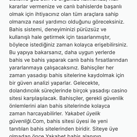
kararlar vermenize ve canlı bahislerde başarılı
olmak için ihtiyacınız olan tüm araçlara sahip
olmanıza nasıl yardımcı olduğunu göreceksiniz.
Bahis sistemi, deneyiminizi pürüzsüz ve
kullanışlı hale getirmek için tasarlanmıştır,
böylece istediğiniz zaman kolayca erişebilirsiniz.
Bu yapıya bakarsanız, daha uygun yerlerde
bahis ve bahis yaparak canlı bahis fırsatlarından
yararlanmaya çalışacaksınız. Bahisçiler her
zaman yasadışı bahis sitelerine kaydolmak için
bir güven analizi yaparlar. Gelecekte,
dolandırıcılık süreçlerinde birçok yasadışı casino
sitesi karşılaşılacak. Bahisçiler, gerekli güvenlik
önlemlerini alan bahis sitelerinde kolayca
zaman harcayabilirler.
Yakabet üyelik
güvenliği
.Com, bahis sitesi üyesi ile yeni
tanıtılan bahis sitelerinden biridir. Siteye üye
olmadan önce Yakabet bahis alanının