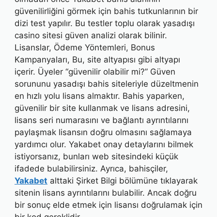
güvenilirliğini görmek için bahis tutkunlarının bir
dizi test yapılır. Bu testler toplu olarak yasadışı
casino sitesi güven analizi olarak bilinir.
Lisanslar, Ödeme Yöntemleri, Bonus
Kampanyaları, Bu, site altyapısı gibi altyapı
içerir. Üyeler “güvenilir olabilir mi?” Güven
sorununu yasadışı bahis siteleriyle düzeltmenin
en hızlı yolu lisans almaktır. Bahis yaparken,
güvenilir bir site kullanmak ve lisans adresini,
lisans seri numarasını ve bağlantı ayrıntılarını
paylaşmak lisansın doğru olmasını sağlamaya
yardımcı olur. Yakabet onay detaylarını bilmek
istiyorsanız, bunları web sitesindeki küçük
ifadede bulabilirsiniz. Ayrıca, bahisçiler,
Yakabet
alttaki Şirket Bilgi bölümüne tıklayarak
sitenin lisans ayrıntılarını bulabilir. Ancak doğru
bir sonuç elde etmek için lisansı doğrulamak için