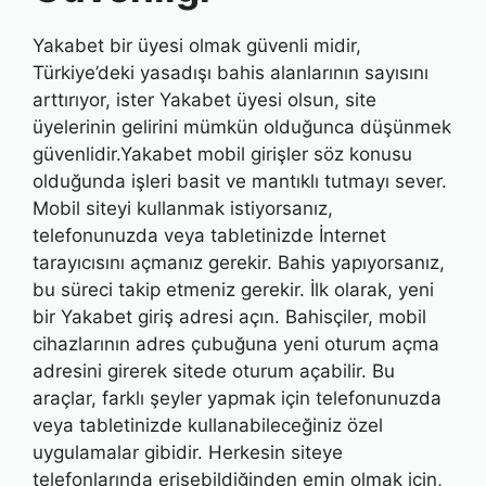
Yakabet bir üyesi olmak güvenli midir,
Türkiye’deki yasadışı bahis alanlarının sayısını
arttırıyor, ister Yakabet üyesi olsun, site
üyelerinin gelirini mümkün olduğunca düşünmek
güvenlidir.Yakabet mobil girişler söz konusu
olduğunda işleri basit ve mantıklı tutmayı sever.
Mobil siteyi kullanmak istiyorsanız,
telefonunuzda veya tabletinizde İnternet
tarayıcısını açmanız gerekir. Bahis yapıyorsanız,
bu süreci takip etmeniz gerekir. İlk olarak, yeni
bir Yakabet giriş adresi açın. Bahisçiler, mobil
cihazlarının adres çubuğuna yeni oturum açma
adresini girerek sitede oturum açabilir. Bu
araçlar, farklı şeyler yapmak için telefonunuzda
veya tabletinizde kullanabileceğiniz özel
uygulamalar gibidir. Herkesin siteye
telefonlarında erişebildiğinden emin olmak için,