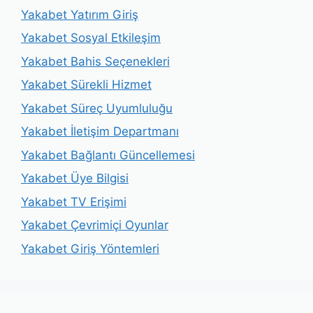
Yakabet Yatırım Giriş
Yakabet Sosyal Etkileşim
Yakabet Bahis Seçenekleri
Yakabet Sürekli Hizmet
Yakabet Süreç Uyumluluğu
Yakabet İletişim Departmanı
Yakabet Bağlantı Güncellemesi
Yakabet Üye Bilgisi
Yakabet TV Erişimi
Yakabet Çevrimiçi Oyunlar
Yakabet Giriş Yöntemleri