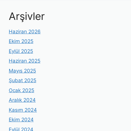
Arşivler
Haziran 2026
Ekim 2025
Eylül 2025
Haziran 2025
Mayıs 2025
Şubat 2025
Ocak 2025
Aralık 2024
Kasım 2024
Ekim 2024
Eylül 2024