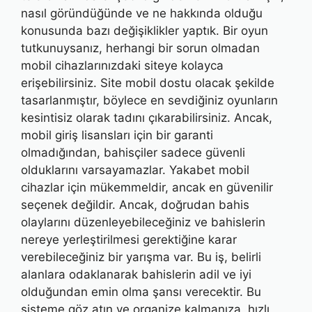
nasıl göründüğünde ve ne hakkında olduğu
konusunda bazı değişiklikler yaptık. Bir oyun
tutkunuysanız, herhangi bir sorun olmadan
mobil cihazlarınızdaki siteye kolayca
erişebilirsiniz. Site mobil dostu olacak şekilde
tasarlanmıştır, böylece en sevdiğiniz oyunların
kesintisiz olarak tadını çıkarabilirsiniz. Ancak,
mobil giriş lisansları için bir garanti
olmadığından, bahisçiler sadece güvenli
olduklarını varsayamazlar. Yakabet mobil
cihazlar için mükemmeldir, ancak en güvenilir
seçenek değildir. Ancak, doğrudan bahis
olaylarını düzenleyebileceğiniz ve bahislerin
nereye yerleştirilmesi gerektiğine karar
verebileceğiniz bir yarışma var. Bu iş, belirli
alanlara odaklanarak bahislerin adil ve iyi
olduğundan emin olma şansı verecektir. Bu
sisteme göz atın ve organize kalmanıza, hızlı