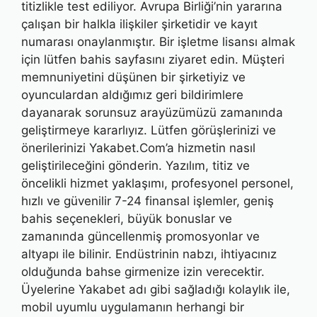
titizlikle test ediliyor. Avrupa Birliği’nin yararına
çalışan bir halkla ilişkiler şirketidir ve kayıt
numarası onaylanmıştır. Bir işletme lisansı almak
için lütfen bahis sayfasını ziyaret edin. Müşteri
memnuniyetini düşünen bir şirketiyiz ve
oyunculardan aldığımız geri bildirimlere
dayanarak sorunsuz arayüzümüzü zamanında
geliştirmeye kararlıyız. Lütfen görüşlerinizi ve
önerilerinizi Yakabet.Com’a hizmetin nasıl
geliştirileceğini gönderin. Yazılım, titiz ve
öncelikli hizmet yaklaşımı, profesyonel personel,
hızlı ve güvenilir 7-24 finansal işlemler, geniş
bahis seçenekleri, büyük bonuslar ve
zamanında güncellenmiş promosyonlar ve
altyapı ile bilinir. Endüstrinin nabzı, ihtiyacınız
olduğunda bahse girmenize izin verecektir.
Üyelerine Yakabet adı gibi sağladığı kolaylık ile,
mobil uyumlu uygulamanın herhangi bir