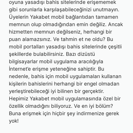
oyuna yasadışı bahis sitelerinde erişememek
gibi sorunlarla karşılaşabileceğinizi unutmayın.
Üyelerin Yakabet mobil bağlantıdan tamamen
memnun olup olmadığından emin değiliz. Ancak
hizmetten memnun değilseniz, herhangi bir
puan alamazsınız. Ve tahmin et ne oldu? Bu
mobil portalları yasadışı bahis sitelerinde çeşitli
şekillerde bulabilirsiniz. Bazı dizüstü
bilgisayarlar mobil uygulama aracılığıyla
İnternet’e erişme yeteneğine sahiptir. Bu
nedenle, bahis için mobil uygulamaları kullanan
kişilerin bahislerini herhangi bir engel olmadan
yerleştirebileceği iyi bilinen bir gerçektir.
Hepimiz Yakabet mobil uygulamasında özel bir
özellik olmadığını biliyoruz. Ve en iyi bölüm?
Buna erişmek için hiçbir şey indirmenize gerek
yok!