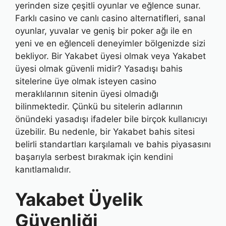
yerinden size çeşitli oyunlar ve eğlence sunar.
Farklı casino ve canlı casino alternatifleri, sanal
oyunlar, yuvalar ve geniş bir poker ağı ile en
yeni ve en eğlenceli deneyimler bölgenizde sizi
bekliyor. Bir Yakabet üyesi olmak veya Yakabet
üyesi olmak güvenli midir? Yasadışı bahis
sitelerine üye olmak isteyen casino
meraklılarının sitenin üyesi olmadığı
bilinmektedir. Çünkü bu sitelerin adlarının
önündeki yasadışı ifadeler bile birçok kullanıcıyı
üzebilir. Bu nedenle, bir Yakabet bahis sitesi
belirli standartları karşılamalı ve bahis piyasasını
başarıyla serbest bırakmak için kendini
kanıtlamalıdır.
Yakabet Üyelik
Güvenliği