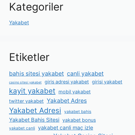
Kategoriler
Yakabet
Etiketler
bahis sitesi yakabet
canli yakabet
giris adresi yakabet
girisi yakabet
casino sitesi yakabet
kayit yakabet
mobil yakabet
Yakabet Adres
twitter yakabet
Yakabet Adresi
yakabet bahis
Yakabet Bahis Sitesi
yakabet bonus
yakabet canli maç izle
yakabet canli