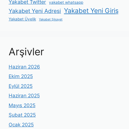
Yakabet Twitter
yakabet whatsapp
Yakabet Yeni Giriş
Yakabet Yeni Adresi
Yakabet Üyelik
Yakabet Şikayet
Arşivler
Haziran 2026
Ekim 2025
Eylül 2025
Haziran 2025
Mayıs 2025
Şubat 2025
Ocak 2025