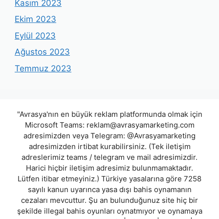
Kasım 2023
Ekim 2023
Eylül 2023
Ağustos 2023
Temmuz 2023
"Avrasya'nın en büyük reklam platformunda olmak için
Microsoft Teams:
reklam@avrasyamarketing.com
adresimizden veya Telegram: @Avrasyamarketing
adresimizden irtibat kurabilirsiniz. (Tek iletişim
adreslerimiz teams / telegram ve mail adresimizdir.
Harici hiçbir iletişim adresimiz bulunmamaktadır.
Lütfen itibar etmeyiniz.) Türkiye yasalarına göre 7258
sayılı kanun uyarınca yasa dışı bahis oynamanın
cezaları mevcuttur. Şu an bulunduğunuz site hiç bir
şekilde illegal bahis oyunları oynatmıyor ve oynamaya