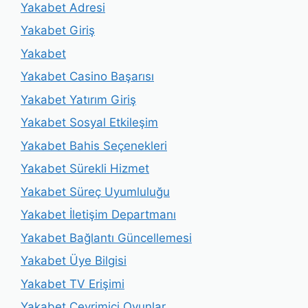
Yakabet Adresi
Yakabet Giriş
Yakabet
Yakabet Casino Başarısı
Yakabet Yatırım Giriş
Yakabet Sosyal Etkileşim
Yakabet Bahis Seçenekleri
Yakabet Sürekli Hizmet
Yakabet Süreç Uyumluluğu
Yakabet İletişim Departmanı
Yakabet Bağlantı Güncellemesi
Yakabet Üye Bilgisi
Yakabet TV Erişimi
Yakabet Çevrimiçi Oyunlar