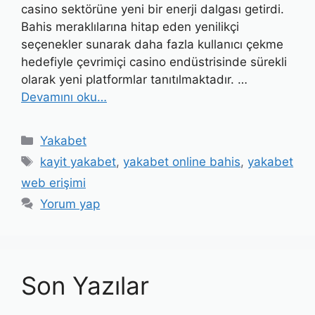
casino sektörüne yeni bir enerji dalgası getirdi.
Bahis meraklılarına hitap eden yenilikçi
seçenekler sunarak daha fazla kullanıcı çekme
hedefiyle çevrimiçi casino endüstrisinde sürekli
olarak yeni platformlar tanıtılmaktadır. …
Devamını oku…
Kategoriler
Yakabet
Etiketler
kayit yakabet
,
yakabet online bahis
,
yakabet
web erişimi
Yorum yap
Son Yazılar