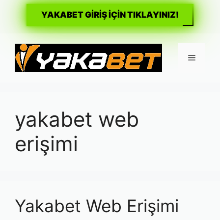
YAKABET GİRİŞ İÇİN TIKLAYINIZ!
İçeriğe
atla
Menü
yakabet web
erişimi
Yakabet Web Erişimi