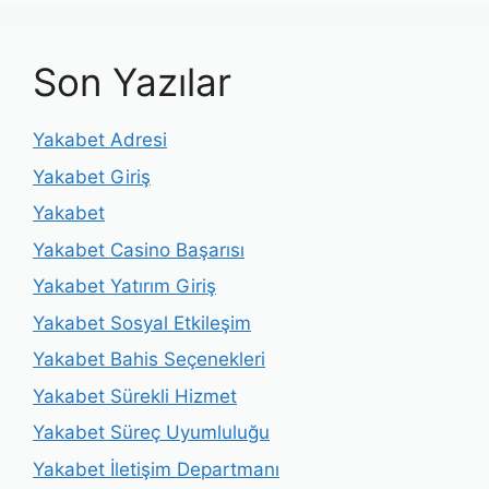
Son Yazılar
Yakabet Adresi
Yakabet Giriş
Yakabet
Yakabet Casino Başarısı
Yakabet Yatırım Giriş
Yakabet Sosyal Etkileşim
Yakabet Bahis Seçenekleri
Yakabet Sürekli Hizmet
Yakabet Süreç Uyumluluğu
Yakabet İletişim Departmanı