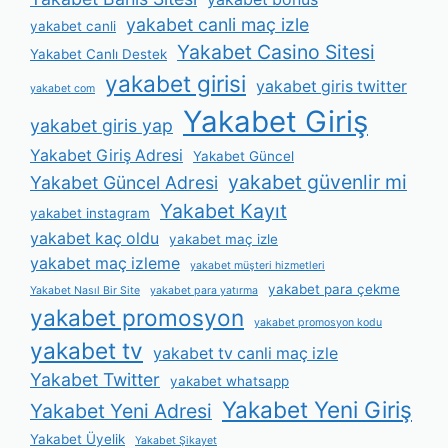
yakabet canli maç izle
yakabet canli
Yakabet Casino Sitesi
Yakabet Canlı Destek
yakabet girisi
yakabet giris twitter
yakabet com
Yakabet Giriş
yakabet giris yap
Yakabet Giriş Adresi
Yakabet Güncel
yakabet güvenlir mi
Yakabet Güncel Adresi
Yakabet Kayıt
yakabet instagram
yakabet kaç oldu
yakabet maç izle
yakabet maç izleme
yakabet müşteri hizmetleri
yakabet para çekme
Yakabet Nasıl Bir Site
yakabet para yatırma
yakabet promosyon
yakabet promosyon kodu
yakabet tv
yakabet tv canli maç izle
Yakabet Twitter
yakabet whatsapp
Yakabet Yeni Giriş
Yakabet Yeni Adresi
Yakabet Üyelik
Yakabet Şikayet