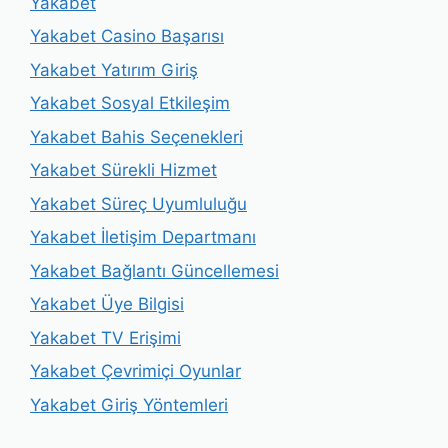
Yakabet
Yakabet Casino Başarısı
Yakabet Yatırım Giriş
Yakabet Sosyal Etkileşim
Yakabet Bahis Seçenekleri
Yakabet Sürekli Hizmet
Yakabet Süreç Uyumluluğu
Yakabet İletişim Departmanı
Yakabet Bağlantı Güncellemesi
Yakabet Üye Bilgisi
Yakabet TV Erişimi
Yakabet Çevrimiçi Oyunlar
Yakabet Giriş Yöntemleri