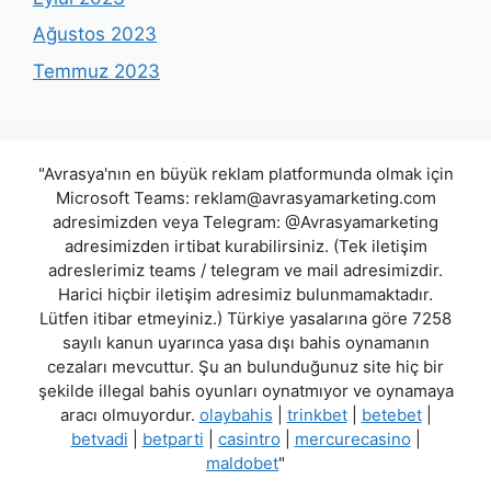
Ağustos 2023
Temmuz 2023
"Avrasya'nın en büyük reklam platformunda olmak için
Microsoft Teams:
reklam@avrasyamarketing.com
adresimizden veya Telegram: @Avrasyamarketing
adresimizden irtibat kurabilirsiniz. (Tek iletişim
adreslerimiz teams / telegram ve mail adresimizdir.
Harici hiçbir iletişim adresimiz bulunmamaktadır.
Lütfen itibar etmeyiniz.) Türkiye yasalarına göre 7258
sayılı kanun uyarınca yasa dışı bahis oynamanın
cezaları mevcuttur. Şu an bulunduğunuz site hiç bir
şekilde illegal bahis oyunları oynatmıyor ve oynamaya
aracı olmuyordur.
olaybahis
|
trinkbet
|
betebet
|
betvadi
|
betparti
|
casintro
|
mercurecasino
|
maldobet
"