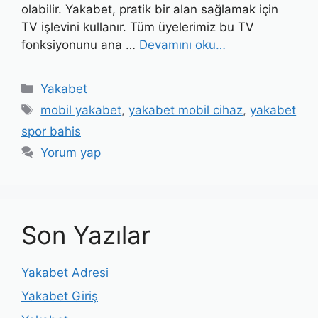
olabilir. Yakabet, pratik bir alan sağlamak için
TV işlevini kullanır. Tüm üyelerimiz bu TV
fonksiyonunu ana …
Devamını oku…
Kategoriler
Yakabet
Etiketler
mobil yakabet
,
yakabet mobil cihaz
,
yakabet
spor bahis
Yorum yap
Son Yazılar
Yakabet Adresi
Yakabet Giriş