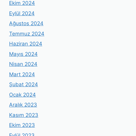
Ekim 2024
Eylül 2024
Ağustos 2024
Temmuz 2024
Haziran 2024
Mayıs 2024
Nisan 2024
Mart 2024
Şubat 2024
Ocak 2024
Aralık 2023
Kasım 2023
Ekim 2023
Eylül 2023