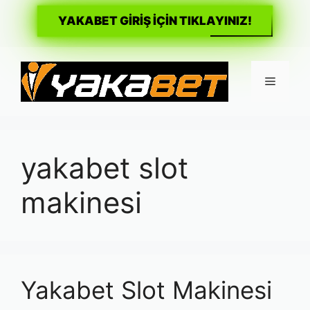
YAKABET GİRİŞ İÇİN TIKLAYINIZ!
İçeriğe
atla
Menü
yakabet slot
makinesi
Yakabet Slot Makinesi