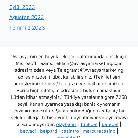
Eylül 2023
Ağustos 2023
Temmuz 2023
"Avrasya'nın en büyük reklam platformunda olmak için
Microsoft Teams:
reklam@avrasyamarketing.com
adresimizden veya Telegram: @Avrasyamarketing
adresimizden irtibat kurabilirsiniz. (Tek iletişim
adreslerimiz teams / telegram ve mail adresimizdir.
Harici hiçbir iletişim adresimiz bulunmamaktadır.
Lütfen itibar etmeyiniz.) Türkiye yasalarına göre 7258
sayılı kanun uyarınca yasa dışı bahis oynamanın
cezaları mevcuttur. Şu an bulunduğunuz site hiç bir
şekilde illegal bahis oyunları oynatmıyor ve oynamaya
aracı olmuyordur.
olaybahis
|
trinkbet
|
betebet
|
betvadi
|
betparti
|
casintro
|
mercurecasino
|
maldobet
"