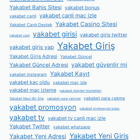
Yakabet Bahis Sitesi
yakabet bonus
yakabet canli maç izle
yakabet canli
Yakabet Casino Sitesi
Yakabet Canlı Destek
yakabet girisi
yakabet giris twitter
yakabet com
Yakabet Giriş
yakabet giris yap
Yakabet Giriş Adresi
Yakabet Güncel
yakabet güvenlir mi
Yakabet Güncel Adresi
Yakabet Kayıt
yakabet instagram
yakabet kaç oldu
yakabet maç izle
yakabet maç izleme
yakabet müşteri hizmetleri
yakabet para çekme
Yakabet Nasıl Bir Site
yakabet para yatırma
yakabet promosyon
yakabet promosyon kodu
yakabet tv
yakabet tv canli maç izle
Yakabet Twitter
yakabet whatsapp
Yakabet Yeni Giriş
Yakabet Yeni Adresi