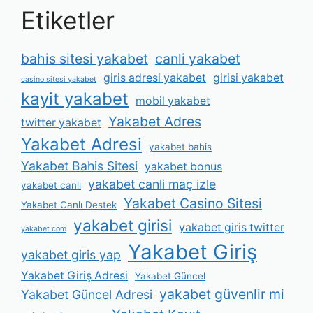
Etiketler
bahis sitesi yakabet
canli yakabet
giris adresi yakabet
girisi yakabet
casino sitesi yakabet
kayit yakabet
mobil yakabet
Yakabet Adres
twitter yakabet
Yakabet Adresi
yakabet bahis
Yakabet Bahis Sitesi
yakabet bonus
yakabet canli maç izle
yakabet canli
Yakabet Casino Sitesi
Yakabet Canlı Destek
yakabet girisi
yakabet giris twitter
yakabet com
Yakabet Giriş
yakabet giris yap
Yakabet Giriş Adresi
Yakabet Güncel
yakabet güvenlir mi
Yakabet Güncel Adresi