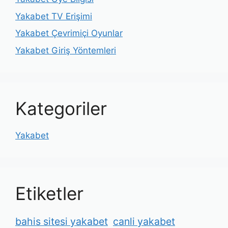
Yakabet TV Erişimi
Yakabet Çevrimiçi Oyunlar
Yakabet Giriş Yöntemleri
Kategoriler
Yakabet
Etiketler
bahis sitesi yakabet
canli yakabet