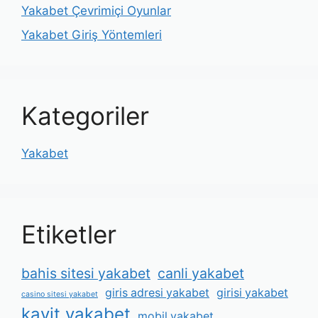
Yakabet Çevrimiçi Oyunlar
Yakabet Giriş Yöntemleri
Kategoriler
Yakabet
Etiketler
bahis sitesi yakabet
canli yakabet
giris adresi yakabet
girisi yakabet
casino sitesi yakabet
kayit yakabet
mobil yakabet