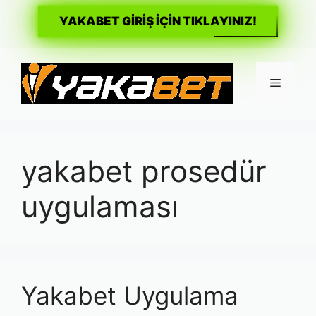
YAKABET GİRİŞ İÇİN TIKLAYINIZ!
İçeriğe
atla
Menü
yakabet prosedür
uygulaması
Yakabet Uygulama