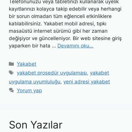
Telefonunuzu veya tabletinizi kullanarak üyelik
kayıtlarınızı kolayca takip edebilir veya herhangi
bir sorun olmadan tüm eğlenceli etkinliklere
katılabilirsiniz. Yakabet mobil adresi, tıpkı
masaüstü internet sürümü gibi her zaman
değişiyor ve güncelleniyor. Bir web sitesine giriş
yaparken bir hata …
Devamını oku…
Kategoriler
Yakabet
Etiketler
yakabet prosedür uygulaması
,
yakabet
uygulama uyumluluğu
,
yeni adresi yakabet
Yorum yap
Son Yazılar