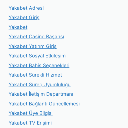
Yakabet Adresi
Yakabet Giriş
Yakabet
Yakabet Casino Başarısı
Yakabet Yatırım Giriş
Yakabet Sosyal Etkileşim
Yakabet Bahis Seçenekleri
Yakabet Sürekli Hizmet
Yakabet Süreç Uyumluluğu
Yakabet İletişim Departmanı
Yakabet Bağlantı Güncellemesi
Yakabet Üye Bilgisi
Yakabet TV Erişimi