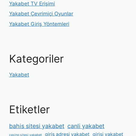
Yakabet TV Erişimi
Yakabet Çevrimiçi Oyunlar
Yakabet Giriş Yöntemleri
Kategoriler
Yakabet
Etiketler
bahis sitesi yakabet
canli yakabet
giris adresi yakabet
girisi yakabet
casino sitesi yakabet