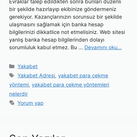
Evraklar talep edildikten sonra bunları düzenli
bir şekilde hazırlayıp ekibinize göndermeniz
gerekiyor. Kazançlarınızın sorunsuz bir şekilde
ulaşmasını sağlamak için banka hesap
bilgilerinizi dikkatlice not etmelisiniz. Web sitesi
yanlış banka hesap bilgilerinden dolayı
sorumluluk kabul etmez. Bu …
Devamını oku…
Kategoriler
Yakabet
Etiketler
Yakabet Adresi
,
yakabet para çekme
yöntemi
,
yakabet para çekme yöntemleri
nelerdir
Yorum yap