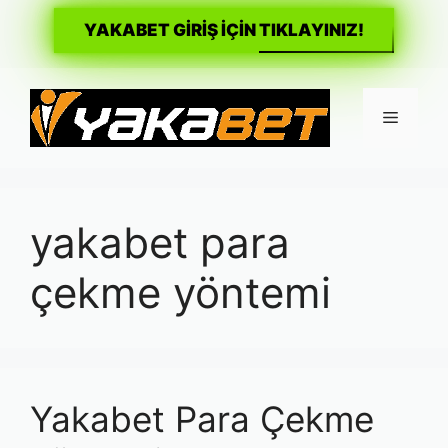
YAKABET GİRİŞ İÇİN TIKLAYINIZ!
İçeriğe
atla
Menü
yakabet para
çekme yöntemi
Yakabet Para Çekme