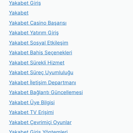
Yakabet Giriş
Yakabet
Yakabet Casino Başarısı
Yakabet Yatırım Giriş
Yakabet Sosyal Etkileşim
Yakabet Bahis Seçenekleri
Yakabet Sürekli Hizmet
Yakabet Süreç Uyumluluğu
Yakabet İletişim Departmanı
Yakabet Bağlantı Güncellemesi
Yakabet Üye Bilgisi
Yakabet TV Erişimi
Yakabet Çevrimiçi Oyunlar
Yakabet Giriş Yöntemleri