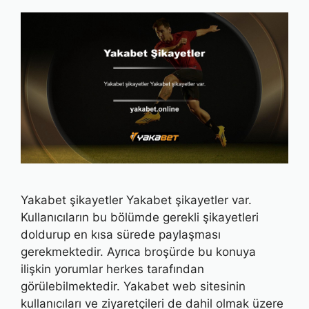
Yakabet şikayetler Yakabet şikayetler var.
Kullanıcıların bu bölümde gerekli şikayetleri
doldurup en kısa sürede paylaşması
gerekmektedir. Ayrıca broşürde bu konuya
ilişkin yorumlar herkes tarafından
görülebilmektedir. Yakabet web sitesinin
kullanıcıları ve ziyaretçileri de dahil olmak üzere