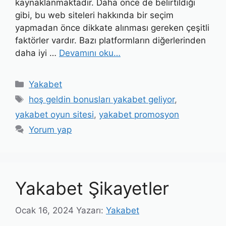
kaynaklanmaktadır. Daha önce de belirtildiği
gibi, bu web siteleri hakkında bir seçim
yapmadan önce dikkate alınması gereken çeşitli
faktörler vardır. Bazı platformların diğerlerinden
daha iyi …
Devamını oku…
Kategoriler
Yakabet
Etiketler
hoş geldin bonusları yakabet geliyor
,
yakabet oyun sitesi
,
yakabet promosyon
Yorum yap
Yakabet Şikayetler
Ocak 16, 2024
Yazarı:
Yakabet