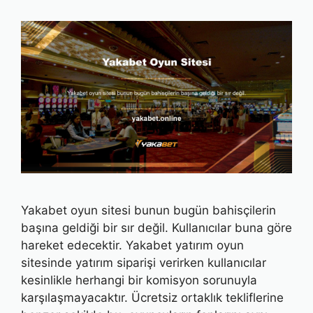
Yakabet oyun sitesi bunun bugün bahisçilerin
başına geldiği bir sır değil. Kullanıcılar buna göre
hareket edecektir. Yakabet yatırım oyun
sitesinde yatırım siparişi verirken kullanıcılar
kesinlikle herhangi bir komisyon sorunuyla
karşılaşmayacaktır. Ücretsiz ortaklık tekliflerine