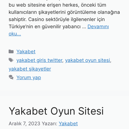
bu web sitesine erişen herkes, önceki tüm
kullanıcıların şikayetlerini görüntüleme olanağına
sahiptir. Casino sektörüyle ilgilenenler için
Türkiye’nin en güvenilir yabancı …
Devamını
oku…
Kategoriler
Yakabet
Etiketler
yakabet giris twitter
,
yakabet oyun sitesi
,
yakabet şikayetler
Yorum yap
Yakabet Oyun Sitesi
Aralık 7, 2023
Yazarı:
Yakabet