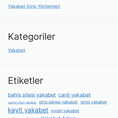
Yakabet Giriş Yöntemleri
Kategoriler
Yakabet
Etiketler
bahis sitesi yakabet
canli yakabet
giris adresi yakabet
girisi yakabet
casino sitesi yakabet
kayit yakabet
mobil yakabet