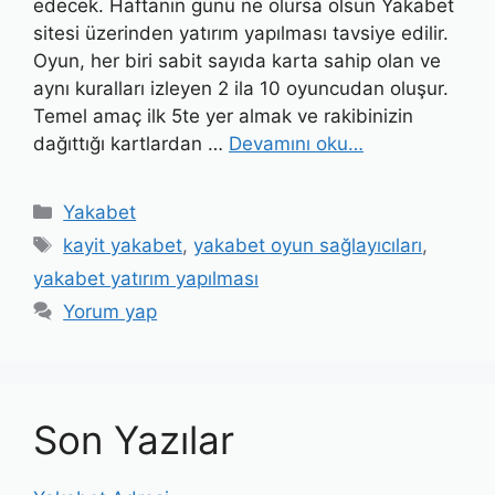
edecek. Haftanın günü ne olursa olsun Yakabet
sitesi üzerinden yatırım yapılması tavsiye edilir.
Oyun, her biri sabit sayıda karta sahip olan ve
aynı kuralları izleyen 2 ila 10 oyuncudan oluşur.
Temel amaç ilk 5te yer almak ve rakibinizin
dağıttığı kartlardan …
Devamını oku…
Kategoriler
Yakabet
Etiketler
kayit yakabet
,
yakabet oyun sağlayıcıları
,
yakabet yatırım yapılması
Yorum yap
Son Yazılar