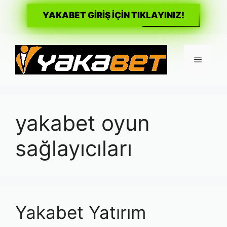
YAKABET GİRİŞ İÇİN TIKLAYINIZ!
İçeriğe
atla
Menü
yakabet oyun
sağlayıcıları
Yakabet Yatırım