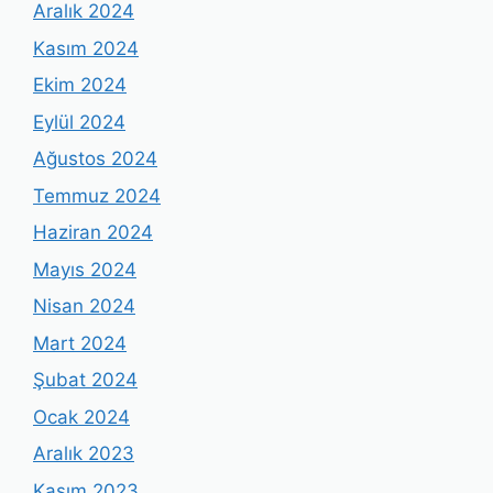
Aralık 2024
Kasım 2024
Ekim 2024
Eylül 2024
Ağustos 2024
Temmuz 2024
Haziran 2024
Mayıs 2024
Nisan 2024
Mart 2024
Şubat 2024
Ocak 2024
Aralık 2023
Kasım 2023