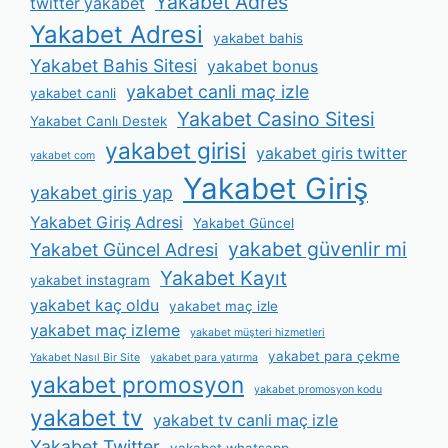
Yakabet Adres
twitter yakabet
Yakabet Adresi
yakabet bahis
Yakabet Bahis Sitesi
yakabet bonus
yakabet canli maç izle
yakabet canli
Yakabet Casino Sitesi
Yakabet Canlı Destek
yakabet girisi
yakabet giris twitter
yakabet com
Yakabet Giriş
yakabet giris yap
Yakabet Giriş Adresi
Yakabet Güncel
yakabet güvenlir mi
Yakabet Güncel Adresi
Yakabet Kayıt
yakabet instagram
yakabet kaç oldu
yakabet maç izle
yakabet maç izleme
yakabet müşteri hizmetleri
yakabet para çekme
Yakabet Nasıl Bir Site
yakabet para yatırma
yakabet promosyon
yakabet promosyon kodu
yakabet tv
yakabet tv canli maç izle
Yakabet Twitter
yakabet whatsapp