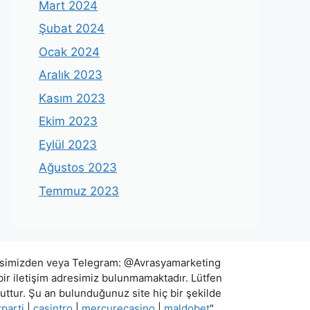
Mart 2024
Şubat 2024
Ocak 2024
Aralık 2023
Kasım 2023
Ekim 2023
Eylül 2023
Ağustos 2023
Temmuz 2023
simizden veya Telegram: @Avrasyamarketing
çbir iletişim adresimiz bulunmamaktadır. Lütfen
uttur. Şu an bulunduğunuz site hiç bir şekilde
parti
|
casintro
|
mercurecasino
|
maldobet
"