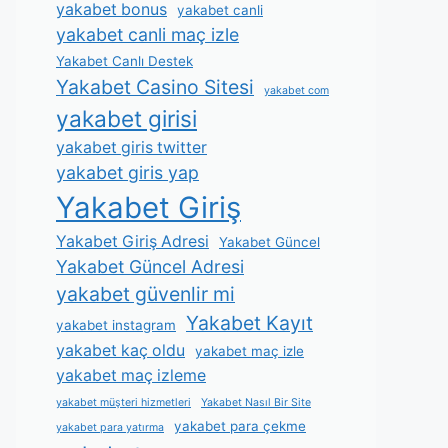
yakabet bonus
yakabet canli
yakabet canli maç izle
Yakabet Canlı Destek
Yakabet Casino Sitesi
yakabet com
yakabet girisi
yakabet giris twitter
yakabet giris yap
Yakabet Giriş
Yakabet Giriş Adresi
Yakabet Güncel
Yakabet Güncel Adresi
yakabet güvenlir mi
Yakabet Kayıt
yakabet instagram
yakabet kaç oldu
yakabet maç izle
yakabet maç izleme
yakabet müşteri hizmetleri
Yakabet Nasıl Bir Site
yakabet para çekme
yakabet para yatırma