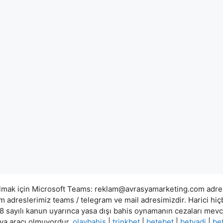
lmak için Microsoft Teams:
reklam@avrasyamarketing.com
adre
işim adreslerimiz teams / telegram ve mail adresimizdir. Harici hi
58 sayılı kanun uyarınca yasa dışı bahis oynamanın cezaları mevc
aya aracı olmuyordur.
olaybahis
|
trinkbet
|
betebet
|
betvadi
|
bet