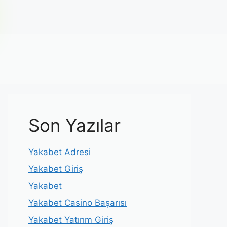
Son Yazılar
Yakabet Adresi
Yakabet Giriş
Yakabet
Yakabet Casino Başarısı
Yakabet Yatırım Giriş