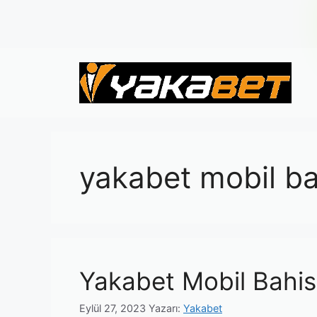
İçeriğe
atla
yakabet mobil bah
Yakabet Mobil Bahis 
Eylül 27, 2023
Yazarı:
Yakabet