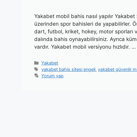
Yakabet mobil bahis nasıl yapılır Yakabet
üzerinden spor bahisleri de yapabilirler. Ön
dart, futbol, ​​kriket, hokey, motor sporla
dalında bahis oynayabilirsiniz. Ayrıca kü
vardır. Yakabet mobil versiyonu hızlıdır. 
Kategoriler
Yakabet
Etiketler
yakabet bahis sitesi engeli
,
yakabet güvenlir m
Yorum yap