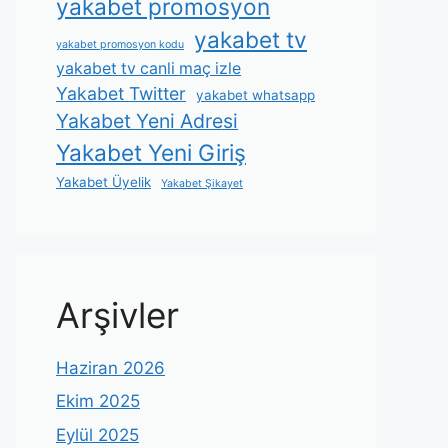
yakabet promosyon
yakabet tv
yakabet promosyon kodu
yakabet tv canli maç izle
Yakabet Twitter
yakabet whatsapp
Yakabet Yeni Adresi
Yakabet Yeni Giriş
Yakabet Üyelik
Yakabet Şikayet
Arşivler
Haziran 2026
Ekim 2025
Eylül 2025