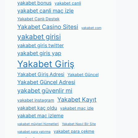
yakabet bonus
yakabet canli
yakabet canli maç izle
Yakabet Canlı Destek
Yakabet Casino Sitesi
yakabet com
yakabet girisi
yakabet giris twitter
yakabet giris yap
Yakabet Giriş
Yakabet Giriş Adresi
Yakabet Güncel
Yakabet Güncel Adresi
yakabet güvenlir mi
Yakabet Kayıt
yakabet instagram
yakabet kaç oldu
yakabet maç izle
yakabet maç izleme
yakabet müşteri hizmetleri
Yakabet Nasıl Bir Site
yakabet para çekme
yakabet para yatırma