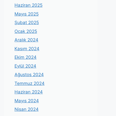
Haziran 2025
Mayıs 2025
Şubat 2025
Ocak 2025
Aralık 2024
Kasım 2024
Ekim 2024
Eylül 2024
Ağustos 2024
Temmuz 2024
Haziran 2024
Mayıs 2024
Nisan 2024