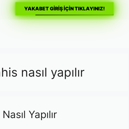
YAKABET GİRİŞ İÇİN TIKLAYINIZ!
is nasıl yapılır
Nasıl Yapılır