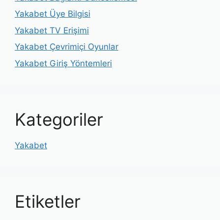
Yakabet Üye Bilgisi
Yakabet TV Erişimi
Yakabet Çevrimiçi Oyunlar
Yakabet Giriş Yöntemleri
Kategoriler
Yakabet
Etiketler