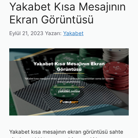
Yakabet Kısa Mesajının
Ekran Görüntüsü
Eylül 21, 2023
Yazarı:
Yakabet
Yakabet kısa mesajının ekran görüntüsü sahte