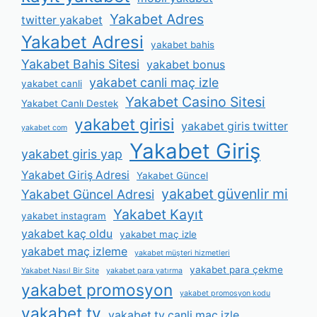
Yakabet Adres
twitter yakabet
Yakabet Adresi
yakabet bahis
Yakabet Bahis Sitesi
yakabet bonus
yakabet canli maç izle
yakabet canli
Yakabet Casino Sitesi
Yakabet Canlı Destek
yakabet girisi
yakabet giris twitter
yakabet com
Yakabet Giriş
yakabet giris yap
Yakabet Giriş Adresi
Yakabet Güncel
yakabet güvenlir mi
Yakabet Güncel Adresi
Yakabet Kayıt
yakabet instagram
yakabet kaç oldu
yakabet maç izle
yakabet maç izleme
yakabet müşteri hizmetleri
yakabet para çekme
Yakabet Nasıl Bir Site
yakabet para yatırma
yakabet promosyon
yakabet promosyon kodu
yakabet tv
yakabet tv canli maç izle