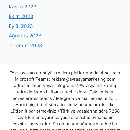
Kasım 2023
Ekim 2023
Eylül 2023
Ağustos 2023
Temmuz 2023
"Avrasya'nın en büyük reklam platformunda olmak için
Microsoft Teams:
reklam@avrasyamarketing.com
adresimizden veya Telegram: @Avrasyamarketing
adresimizden irtibat kurabilirsiniz. (Tek iletişim
adreslerimiz teams / telegram ve mail adresimizdir.
Harici hiçbir iletişim adresimiz bulunmamaktadır.
Lütfen itibar etmeyiniz.) Türkiye yasalarına göre 7258
sayılı kanun uyarınca yasa dışı bahis oynamanın
cezaları mevcuttur. Şu an bulunduğunuz site hiç bir