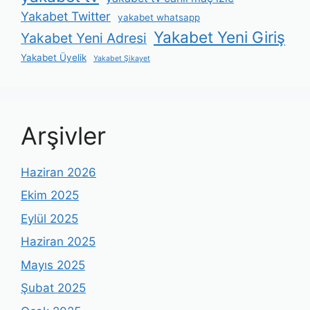
Yakabet Twitter
yakabet whatsapp
Yakabet Yeni Giriş
Yakabet Yeni Adresi
Yakabet Üyelik
Yakabet Şikayet
Arşivler
Haziran 2026
Ekim 2025
Eylül 2025
Haziran 2025
Mayıs 2025
Şubat 2025