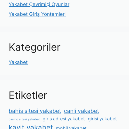
Yakabet Çevrimiçi Oyunlar
Yakabet Giriş Yöntemleri
Kategoriler
Yakabet
Etiketler
bahis sitesi yakabet
canli yakabet
giris adresi yakabet
girisi yakabet
casino sitesi yakabet
kayit yakabet
mobil yakabet