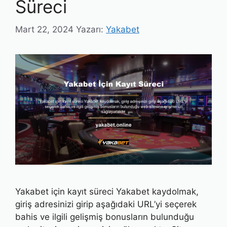
Süreci
Mart 22, 2024
Yazarı:
Yakabet
Yakabet için kayıt süreci Yakabet kaydolmak,
giriş adresinizi girip aşağıdaki URL’yi seçerek
bahis ve ilgili gelişmiş bonusların bulunduğu