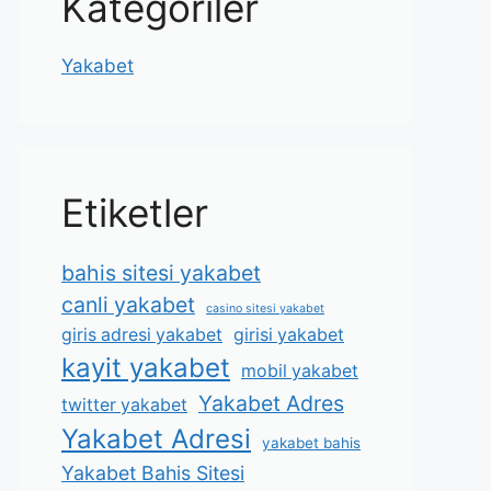
Kategoriler
Yakabet
Etiketler
bahis sitesi yakabet
canli yakabet
casino sitesi yakabet
giris adresi yakabet
girisi yakabet
kayit yakabet
mobil yakabet
Yakabet Adres
twitter yakabet
Yakabet Adresi
yakabet bahis
Yakabet Bahis Sitesi