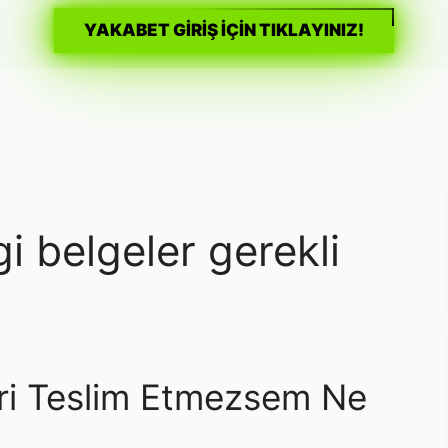
YAKABET GİRİŞ İÇİN TIKLAYINIZ!
gi belgeler gerekli
eri Teslim Etmezsem Ne