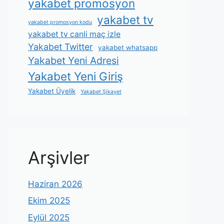
yakabet promosyon
yakabet tv
yakabet promosyon kodu
yakabet tv canli maç izle
Yakabet Twitter
yakabet whatsapp
Yakabet Yeni Adresi
Yakabet Yeni Giriş
Yakabet Üyelik
Yakabet Şikayet
Arşivler
Haziran 2026
Ekim 2025
Eylül 2025