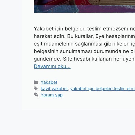
Yakabet için belgeleri teslim etmezsem ne 
hareket edin. Bu kurallar, üye hesaplarını
eşit muamelenin sağlanması gibi ilkeleri iç
belgesinin sunulmaması durumunda ne ol
gündemde. Site hesabı kullanan her üyenin
Devamını oku…
Kategoriler
Yakabet
Etiketler
kayit yakabet
,
yakabet i̇çin belgeleri teslim e
Yorum yap