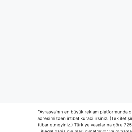
"Avrasya'nın en büyük reklam platformunda o
adresimizden irtibat kurabilirsiniz. (Tek ilet
itibar etmeyiniz.) Türkiye yasalarına göre 72
illegal bahis oyunları oynatmıyor ve oynam