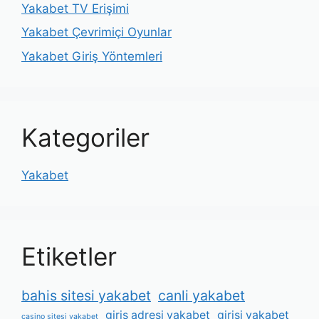
Yakabet TV Erişimi
Yakabet Çevrimiçi Oyunlar
Yakabet Giriş Yöntemleri
Kategoriler
Yakabet
Etiketler
bahis sitesi yakabet
canli yakabet
giris adresi yakabet
girisi yakabet
casino sitesi yakabet