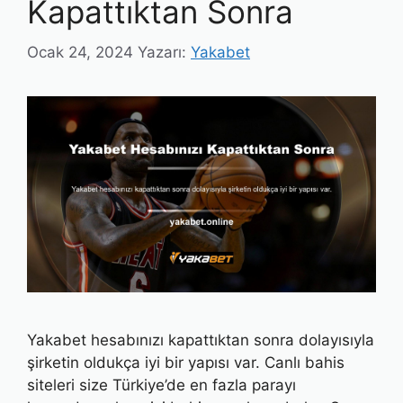
Kapattıktan Sonra
Ocak 24, 2024
Yazarı:
Yakabet
Yakabet hesabınızı kapattıktan sonra dolayısıyla
şirketin oldukça iyi bir yapısı var. Canlı bahis
siteleri size Türkiye’de en fazla parayı