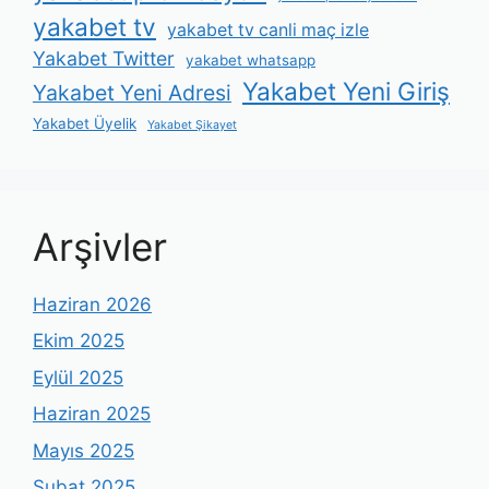
yakabet tv
yakabet tv canli maç izle
Yakabet Twitter
yakabet whatsapp
Yakabet Yeni Giriş
Yakabet Yeni Adresi
Yakabet Üyelik
Yakabet Şikayet
Arşivler
Haziran 2026
Ekim 2025
Eylül 2025
Haziran 2025
Mayıs 2025
Şubat 2025