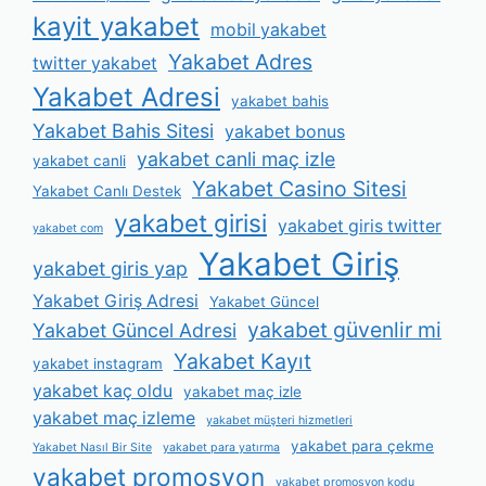
kayit yakabet
mobil yakabet
Yakabet Adres
twitter yakabet
Yakabet Adresi
yakabet bahis
Yakabet Bahis Sitesi
yakabet bonus
yakabet canli maç izle
yakabet canli
Yakabet Casino Sitesi
Yakabet Canlı Destek
yakabet girisi
yakabet giris twitter
yakabet com
Yakabet Giriş
yakabet giris yap
Yakabet Giriş Adresi
Yakabet Güncel
yakabet güvenlir mi
Yakabet Güncel Adresi
Yakabet Kayıt
yakabet instagram
yakabet kaç oldu
yakabet maç izle
yakabet maç izleme
yakabet müşteri hizmetleri
yakabet para çekme
Yakabet Nasıl Bir Site
yakabet para yatırma
yakabet promosyon
yakabet promosyon kodu