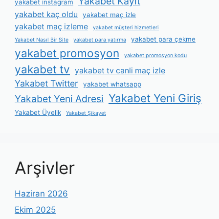
Yakabet Kayıt
yakabet instagram
yakabet kaç oldu
yakabet maç izle
yakabet maç izleme
yakabet müşteri hizmetleri
yakabet para çekme
Yakabet Nasıl Bir Site
yakabet para yatırma
yakabet promosyon
yakabet promosyon kodu
yakabet tv
yakabet tv canli maç izle
Yakabet Twitter
yakabet whatsapp
Yakabet Yeni Giriş
Yakabet Yeni Adresi
Yakabet Üyelik
Yakabet Şikayet
Arşivler
Haziran 2026
Ekim 2025