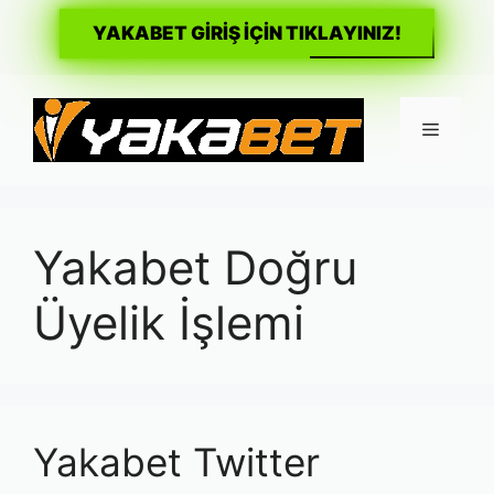
YAKABET GİRİŞ İÇİN TIKLAYINIZ!
İçeriğe
atla
Menü
Yakabet Doğru
Üyelik İşlemi
Yakabet Twitter