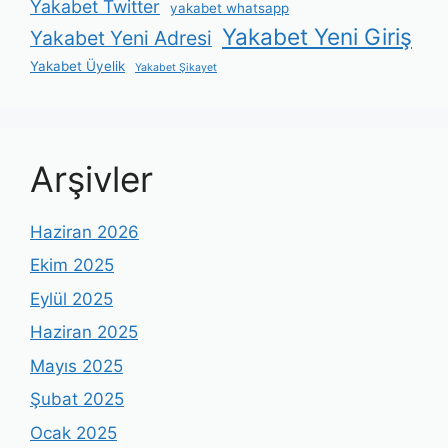
Yakabet Twitter
yakabet whatsapp
Yakabet Yeni Giriş
Yakabet Yeni Adresi
Yakabet Üyelik
Yakabet Şikayet
Arşivler
Haziran 2026
Ekim 2025
Eylül 2025
Haziran 2025
Mayıs 2025
Şubat 2025
Ocak 2025