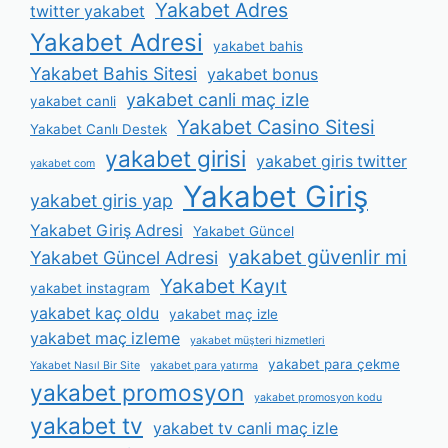
Yakabet Adres
twitter yakabet
Yakabet Adresi
yakabet bahis
Yakabet Bahis Sitesi
yakabet bonus
yakabet canli maç izle
yakabet canli
Yakabet Casino Sitesi
Yakabet Canlı Destek
yakabet girisi
yakabet giris twitter
yakabet com
Yakabet Giriş
yakabet giris yap
Yakabet Giriş Adresi
Yakabet Güncel
yakabet güvenlir mi
Yakabet Güncel Adresi
Yakabet Kayıt
yakabet instagram
yakabet kaç oldu
yakabet maç izle
yakabet maç izleme
yakabet müşteri hizmetleri
yakabet para çekme
Yakabet Nasıl Bir Site
yakabet para yatırma
yakabet promosyon
yakabet promosyon kodu
yakabet tv
yakabet tv canli maç izle