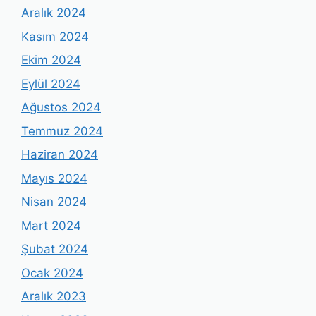
Aralık 2024
Kasım 2024
Ekim 2024
Eylül 2024
Ağustos 2024
Temmuz 2024
Haziran 2024
Mayıs 2024
Nisan 2024
Mart 2024
Şubat 2024
Ocak 2024
Aralık 2023