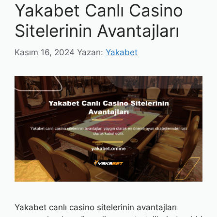
Yakabet Canlı Casino
Sitelerinin Avantajları
Kasım 16, 2024
Yazarı:
Yakabet
Yakabet canlı casino sitelerinin avantajları