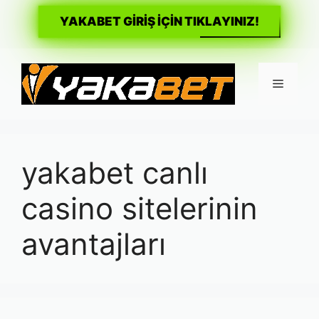
YAKABET GİRİŞ İÇİN TIKLAYINIZ!
İçeriğe
atla
Menü
yakabet canlı
casino sitelerinin
avantajları