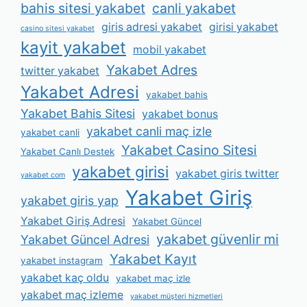
bahis sitesi yakabet
canli yakabet
giris adresi yakabet
girisi yakabet
casino sitesi yakabet
kayit yakabet
mobil yakabet
Yakabet Adres
twitter yakabet
Yakabet Adresi
yakabet bahis
Yakabet Bahis Sitesi
yakabet bonus
yakabet canli maç izle
yakabet canli
Yakabet Casino Sitesi
Yakabet Canlı Destek
yakabet girisi
yakabet giris twitter
yakabet com
Yakabet Giriş
yakabet giris yap
Yakabet Giriş Adresi
Yakabet Güncel
yakabet güvenlir mi
Yakabet Güncel Adresi
Yakabet Kayıt
yakabet instagram
yakabet kaç oldu
yakabet maç izle
yakabet maç izleme
yakabet müşteri hizmetleri