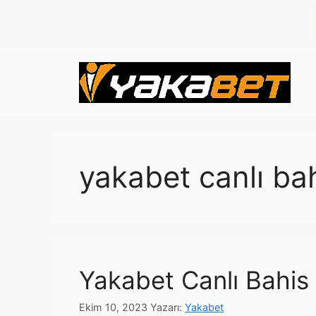
İçeriğe
atla
yakabet canlı bah
Yakabet Canlı Bahis 
Ekim 10, 2023
Yazarı:
Yakabet