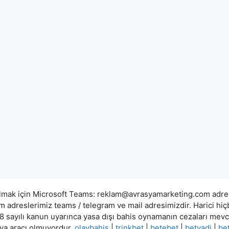
lmak için Microsoft Teams:
reklam@avrasyamarketing.com
adre
işim adreslerimiz teams / telegram ve mail adresimizdir. Harici hi
58 sayılı kanun uyarınca yasa dışı bahis oynamanın cezaları mevc
aya aracı olmuyordur.
olaybahis
|
trinkbet
|
betebet
|
betvadi
|
bet