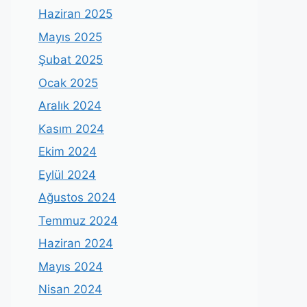
Haziran 2025
Mayıs 2025
Şubat 2025
Ocak 2025
Aralık 2024
Kasım 2024
Ekim 2024
Eylül 2024
Ağustos 2024
Temmuz 2024
Haziran 2024
Mayıs 2024
Nisan 2024