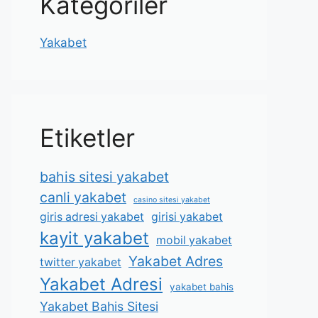
Kategoriler
Yakabet
Etiketler
bahis sitesi yakabet
canli yakabet
casino sitesi yakabet
giris adresi yakabet
girisi yakabet
kayit yakabet
mobil yakabet
Yakabet Adres
twitter yakabet
Yakabet Adresi
yakabet bahis
Yakabet Bahis Sitesi