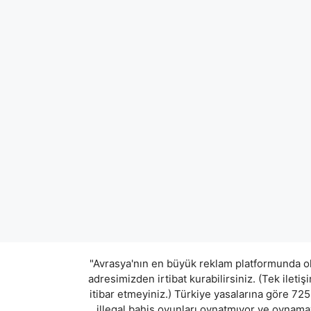
"Avrasya'nın en büyük reklam platformunda o
adresimizden irtibat kurabilirsiniz. (Tek ilet
itibar etmeyiniz.) Türkiye yasalarına göre 72
illegal bahis oyunları oynatmıyor ve oynam