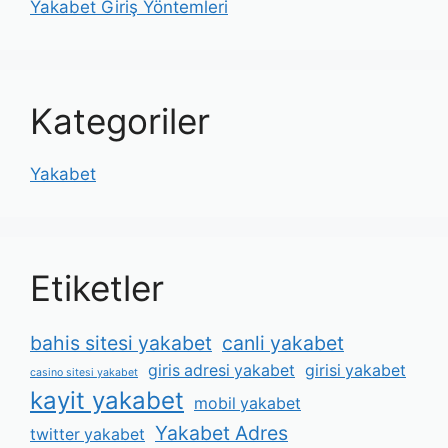
Yakabet Giriş Yöntemleri
Kategoriler
Yakabet
Etiketler
bahis sitesi yakabet
canli yakabet
giris adresi yakabet
girisi yakabet
casino sitesi yakabet
kayit yakabet
mobil yakabet
Yakabet Adres
twitter yakabet