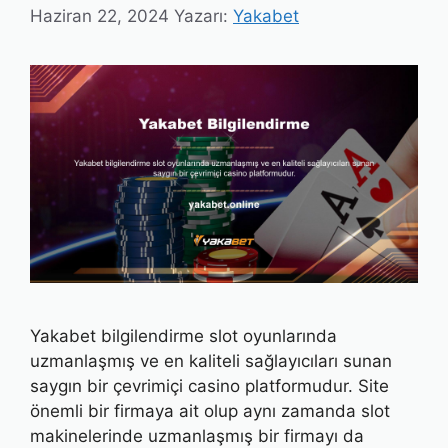
Haziran 22, 2024
Yazarı:
Yakabet
Yakabet bilgilendirme slot oyunlarında
uzmanlaşmış ve en kaliteli sağlayıcıları sunan
saygın bir çevrimiçi casino platformudur. Site
önemli bir firmaya ait olup aynı zamanda slot
makinelerinde uzmanlaşmış bir firmayı da