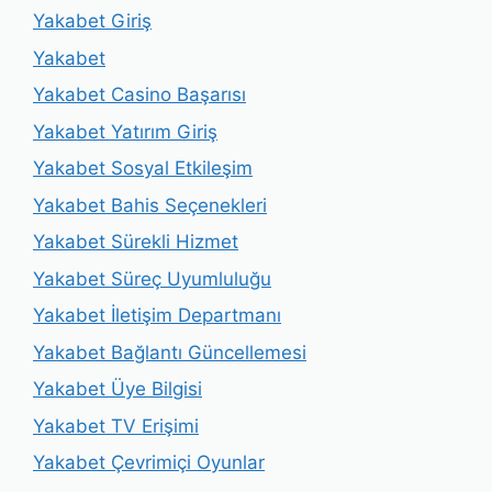
Yakabet Giriş
Yakabet
Yakabet Casino Başarısı
Yakabet Yatırım Giriş
Yakabet Sosyal Etkileşim
Yakabet Bahis Seçenekleri
Yakabet Sürekli Hizmet
Yakabet Süreç Uyumluluğu
Yakabet İletişim Departmanı
Yakabet Bağlantı Güncellemesi
Yakabet Üye Bilgisi
Yakabet TV Erişimi
Yakabet Çevrimiçi Oyunlar