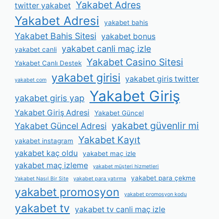
Yakabet Adres
twitter yakabet
Yakabet Adresi
yakabet bahis
Yakabet Bahis Sitesi
yakabet bonus
yakabet canli maç izle
yakabet canli
Yakabet Casino Sitesi
Yakabet Canlı Destek
yakabet girisi
yakabet giris twitter
yakabet com
Yakabet Giriş
yakabet giris yap
Yakabet Giriş Adresi
Yakabet Güncel
yakabet güvenlir mi
Yakabet Güncel Adresi
Yakabet Kayıt
yakabet instagram
yakabet kaç oldu
yakabet maç izle
yakabet maç izleme
yakabet müşteri hizmetleri
yakabet para çekme
Yakabet Nasıl Bir Site
yakabet para yatırma
yakabet promosyon
yakabet promosyon kodu
yakabet tv
yakabet tv canli maç izle