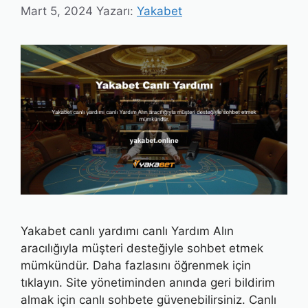
Mart 5, 2024
Yazarı:
Yakabet
Yakabet canlı yardımı canlı Yardım Alın
aracılığıyla müşteri desteğiyle sohbet etmek
mümkündür. Daha fazlasını öğrenmek için
tıklayın. Site yönetiminden anında geri bildirim
almak için canlı sohbete güvenebilirsiniz. Canlı