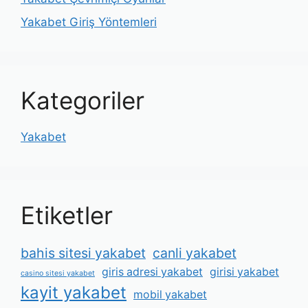
Yakabet Giriş Yöntemleri
Kategoriler
Yakabet
Etiketler
bahis sitesi yakabet
canli yakabet
giris adresi yakabet
girisi yakabet
casino sitesi yakabet
kayit yakabet
mobil yakabet