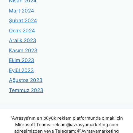
Nisan 2024
Mart 2024
Şubat 2024
Ocak 2024
Aralık 2023
Kasım 2023
Ekim 2023
Eylül 2023
Ağustos 2023
Temmuz 2023
"Avrasya'nın en büyük reklam platformunda olmak için
Microsoft Teams:
reklam@avrasyamarketing.com
adresimizden veya Telegram: @Avrasyamarketing