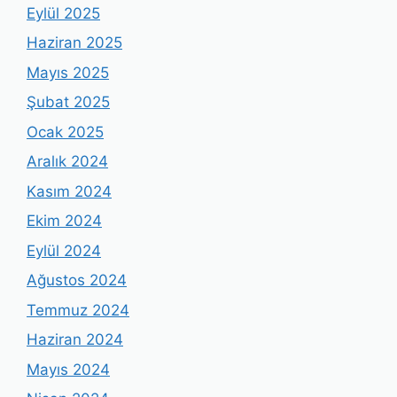
Eylül 2025
Haziran 2025
Mayıs 2025
Şubat 2025
Ocak 2025
Aralık 2024
Kasım 2024
Ekim 2024
Eylül 2024
Ağustos 2024
Temmuz 2024
Haziran 2024
Mayıs 2024