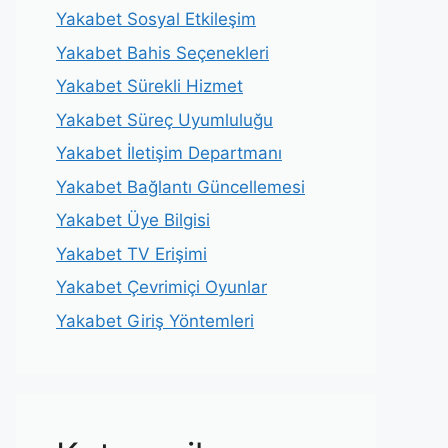
Yakabet Sosyal Etkileşim
Yakabet Bahis Seçenekleri
Yakabet Sürekli Hizmet
Yakabet Süreç Uyumluluğu
Yakabet İletişim Departmanı
Yakabet Bağlantı Güncellemesi
Yakabet Üye Bilgisi
Yakabet TV Erişimi
Yakabet Çevrimiçi Oyunlar
Yakabet Giriş Yöntemleri