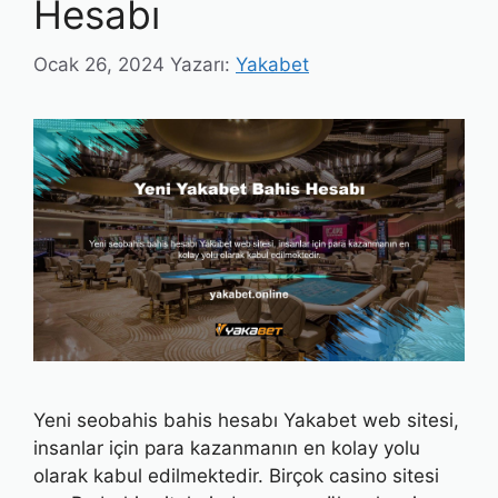
Hesabı
Ocak 26, 2024
Yazarı:
Yakabet
Yeni seobahis bahis hesabı Yakabet web sitesi,
insanlar için para kazanmanın en kolay yolu
olarak kabul edilmektedir. Birçok casino sitesi