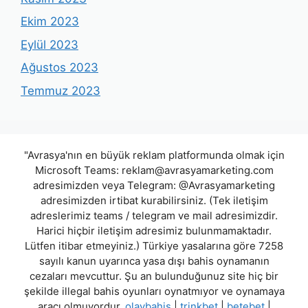
Ekim 2023
Eylül 2023
Ağustos 2023
Temmuz 2023
"Avrasya'nın en büyük reklam platformunda olmak için
Microsoft Teams:
reklam@avrasyamarketing.com
adresimizden veya Telegram: @Avrasyamarketing
adresimizden irtibat kurabilirsiniz. (Tek iletişim
adreslerimiz teams / telegram ve mail adresimizdir.
Harici hiçbir iletişim adresimiz bulunmamaktadır.
Lütfen itibar etmeyiniz.) Türkiye yasalarına göre 7258
sayılı kanun uyarınca yasa dışı bahis oynamanın
cezaları mevcuttur. Şu an bulunduğunuz site hiç bir
şekilde illegal bahis oyunları oynatmıyor ve oynamaya
aracı olmuyordur.
olaybahis
|
trinkbet
|
betebet
|