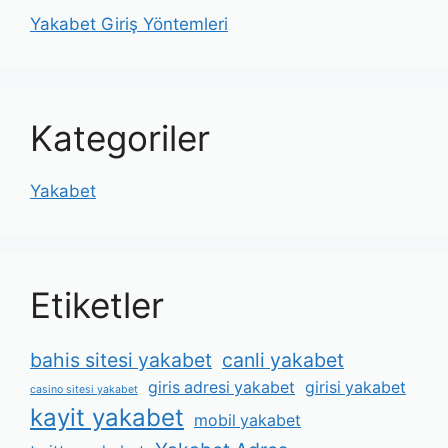
Yakabet Giriş Yöntemleri
Kategoriler
Yakabet
Etiketler
bahis sitesi yakabet
canli yakabet
giris adresi yakabet
girisi yakabet
casino sitesi yakabet
kayit yakabet
mobil yakabet