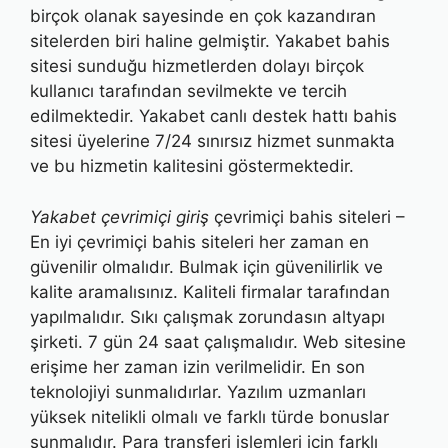
birçok olanak sayesinde en çok kazandıran
sitelerden biri haline gelmiştir. Yakabet bahis
sitesi sunduğu hizmetlerden dolayı birçok
kullanıcı tarafından sevilmekte ve tercih
edilmektedir. Yakabet canlı destek hattı bahis
sitesi üyelerine 7/24 sınırsız hizmet sunmakta
ve bu hizmetin kalitesini göstermektedir.
Yakabet çevrimiçi giriş
çevrimiçi bahis siteleri –
En iyi çevrimiçi bahis siteleri her zaman en
güvenilir olmalıdır. Bulmak için güvenilirlik ve
kalite aramalısınız. Kaliteli firmalar tarafından
yapılmalıdır. Sıkı çalışmak zorundasın altyapı
şirketi. 7 gün 24 saat çalışmalıdır. Web sitesine
erişime her zaman izin verilmelidir. En son
teknolojiyi sunmalıdırlar. Yazılım uzmanları
yüksek nitelikli olmalı ve farklı türde bonuslar
sunmalıdır. Para transferi işlemleri için farklı