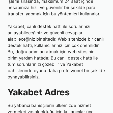
işlemi sırasında, maksimum 24 saat içinde
hesabınıza hızlı ve güvenilir bir şekilde para
transferi yapmak için bu yöntemleri kullanırlar.
Yakabet, canlı destek hattı ile sorularınızı
anlayabileceğiniz ve güvenli cevaplar
alabileceğiniz bir sitedir. Web sitenizde bir canlı
destek hattı, kullanıcılarınız için çok önemlidir.
Bu, doğru adımları atmak için web sitesinin
birim yardım hattıdır. Bu canlı destek hattı ile
tüm sorunlarınızı çözebilir ve Yakabet
bahislerinde oyunu daha profesyonel bir şekilde
oynayabilirsiniz.
Yakabet Adres
Bu yabancı bahisçilerin ülkemizde hizmet
vermeleri yasak olduğu için kullanıcılar üye