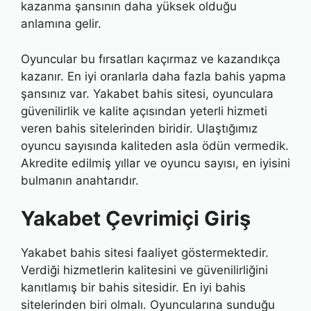
kazanma şansının daha yüksek olduğu
anlamına gelir.
Oyuncular bu fırsatları kaçırmaz ve kazandıkça
kazanır. En iyi oranlarla daha fazla bahis yapma
şansınız var. Yakabet bahis sitesi, oyunculara
güvenilirlik ve kalite açısından yeterli hizmeti
veren bahis sitelerinden biridir. Ulaştığımız
oyuncu sayısında kaliteden asla ödün vermedik.
Akredite edilmiş yıllar ve oyuncu sayısı, en iyisini
bulmanın anahtarıdır.
Yakabet Çevrimiçi Giriş
Yakabet bahis sitesi faaliyet göstermektedir.
Verdiği hizmetlerin kalitesini ve güvenilirliğini
kanıtlamış bir bahis sitesidir. En iyi bahis
sitelerinden biri olmalı. Oyuncularına sunduğu