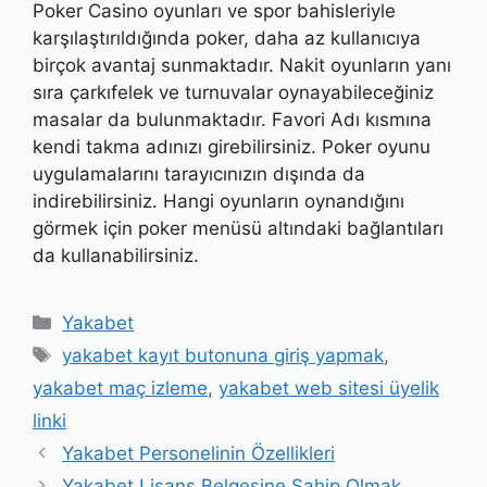
Poker Casino oyunları ve spor bahisleriyle
karşılaştırıldığında poker, daha az kullanıcıya
birçok avantaj sunmaktadır. Nakit oyunların yanı
sıra çarkıfelek ve turnuvalar oynayabileceğiniz
masalar da bulunmaktadır. Favori Adı kısmına
kendi takma adınızı girebilirsiniz. Poker oyunu
uygulamalarını tarayıcınızın dışında da
indirebilirsiniz. Hangi oyunların oynandığını
görmek için poker menüsü altındaki bağlantıları
da kullanabilirsiniz.
Kategoriler
Yakabet
Etiketler
yakabet kayıt butonuna giriş yapmak
,
yakabet maç izleme
,
yakabet web sitesi üyelik
linki
Yakabet Personelinin Özellikleri
Yakabet Lisans Belgesine Sahip Olmak