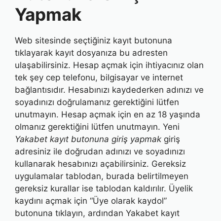
Yapmak
Web sitesinde seçtiğiniz kayıt butonuna
tıklayarak kayıt dosyanıza bu adresten
ulaşabilirsiniz. Hesap açmak için ihtiyacınız olan
tek şey cep telefonu, bilgisayar ve internet
bağlantısıdır. Hesabınızı kaydederken adınızı ve
soyadınızı doğrulamanız gerektiğini lütfen
unutmayın. Hesap açmak için en az 18 yaşında
olmanız gerektiğini lütfen unutmayın. Yeni
Yakabet kayıt butonuna giriş yapmak
giriş
adresiniz ile doğrudan adınızı ve soyadınızı
kullanarak hesabınızı açabilirsiniz. Gereksiz
uygulamalar tablodan, burada belirtilmeyen
gereksiz kurallar ise tablodan kaldırılır. Üyelik
kaydını açmak için “Üye olarak kaydol”
butonuna tıklayın, ardından Yakabet kayıt