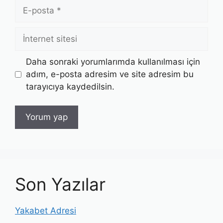
E-
posta
İnternet
sitesi
Daha sonraki yorumlarımda kullanılması için
adım, e-posta adresim ve site adresim bu
tarayıcıya kaydedilsin.
Son Yazılar
Yakabet Adresi