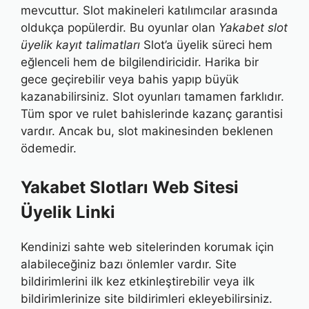
mevcuttur. Slot makineleri katılımcılar arasında
oldukça popülerdir. Bu oyunlar olan
Yakabet slot
üyelik kayıt talimatları
Slot’a üyelik süreci hem
eğlenceli hem de bilgilendiricidir. Harika bir
gece geçirebilir veya bahis yapıp büyük
kazanabilirsiniz. Slot oyunları tamamen farklıdır.
Tüm spor ve rulet bahislerinde kazanç garantisi
vardır. Ancak bu, slot makinesinden beklenen
ödemedir.
Yakabet Slotları Web Sitesi
Üyelik Linki
Kendinizi sahte web sitelerinden korumak için
alabileceğiniz bazı önlemler vardır. Site
bildirimlerini ilk kez etkinleştirebilir veya ilk
bildirimlerinize site bildirimleri ekleyebilirsiniz.