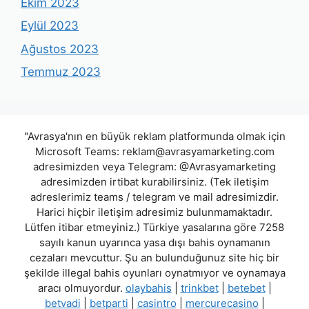
Ekim 2023
Eylül 2023
Ağustos 2023
Temmuz 2023
"Avrasya'nın en büyük reklam platformunda olmak için
Microsoft Teams:
reklam@avrasyamarketing.com
adresimizden veya Telegram: @Avrasyamarketing
adresimizden irtibat kurabilirsiniz. (Tek iletişim
adreslerimiz teams / telegram ve mail adresimizdir.
Harici hiçbir iletişim adresimiz bulunmamaktadır.
Lütfen itibar etmeyiniz.) Türkiye yasalarına göre 7258
sayılı kanun uyarınca yasa dışı bahis oynamanın
cezaları mevcuttur. Şu an bulunduğunuz site hiç bir
şekilde illegal bahis oyunları oynatmıyor ve oynamaya
aracı olmuyordur.
olaybahis
|
trinkbet
|
betebet
|
betvadi
|
betparti
|
casintro
|
mercurecasino
|