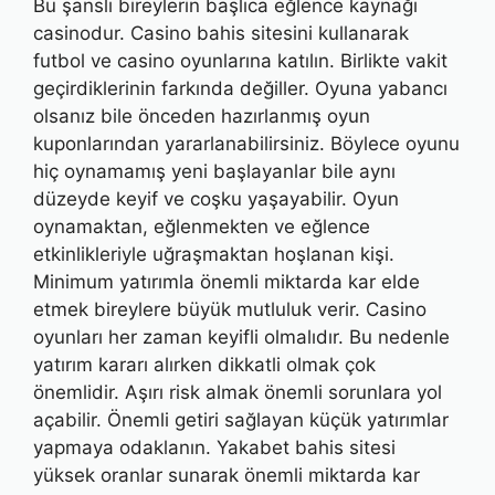
Bu şanslı bireylerin başlıca eğlence kaynağı
casinodur. Casino bahis sitesini kullanarak
futbol ve casino oyunlarına katılın. Birlikte vakit
geçirdiklerinin farkında değiller. Oyuna yabancı
olsanız bile önceden hazırlanmış oyun
kuponlarından yararlanabilirsiniz. Böylece oyunu
hiç oynamamış yeni başlayanlar bile aynı
düzeyde keyif ve coşku yaşayabilir. Oyun
oynamaktan, eğlenmekten ve eğlence
etkinlikleriyle uğraşmaktan hoşlanan kişi.
Minimum yatırımla önemli miktarda kar elde
etmek bireylere büyük mutluluk verir. Casino
oyunları her zaman keyifli olmalıdır. Bu nedenle
yatırım kararı alırken dikkatli olmak çok
önemlidir. Aşırı risk almak önemli sorunlara yol
açabilir. Önemli getiri sağlayan küçük yatırımlar
yapmaya odaklanın. Yakabet bahis sitesi
yüksek oranlar sunarak önemli miktarda kar