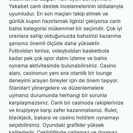
Yakabet canlı destek incelemelerinin iddialarıyla
uyumludur. En son maçları takip etmek ve
günlük kupon hazırlamak ilginizi çekiyorsa canlı
bahis kategorisi mükemmel bir seçimdir. Çok iyi
oranlara sahip olduğunuzda bahsinizi kazanma
şansınız önemli ölçüde daha yüksektir.
Futboldan tenise, voleyboldan basketbola
kadar pek çok spor dalını izleme ve bahis
oynama aktivitesinde bulunabilirsiniz. Casino
alanı, casinonun yanı sıra otantik bir lounge
deneyimi arayan bireyler için de önem taşıyor.
Standart yönergelere ve düzenlemelere
uymanız durumunda herhangi bir sorunla
karşılaşmazsınız. Canlı bir casinoda rakiplerinize
ve krupiyeye karşı zafer kazanmalısınız. Rulet,
blackjack, bakara ve casino hold’em oynamayı
seçebilirsiniz. Oyundaki grafikler yüksek
kalitededir. Çekildiğinde çatlamaz ve donmaz.