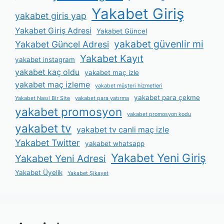
Yakabet Giriş
yakabet giris yap
Yakabet Giriş Adresi
Yakabet Güncel
yakabet güvenlir mi
Yakabet Güncel Adresi
Yakabet Kayıt
yakabet instagram
yakabet kaç oldu
yakabet maç izle
yakabet maç izleme
yakabet müşteri hizmetleri
yakabet para çekme
Yakabet Nasıl Bir Site
yakabet para yatırma
yakabet promosyon
yakabet promosyon kodu
yakabet tv
yakabet tv canli maç izle
Yakabet Twitter
yakabet whatsapp
Yakabet Yeni Giriş
Yakabet Yeni Adresi
Yakabet Üyelik
Yakabet Şikayet