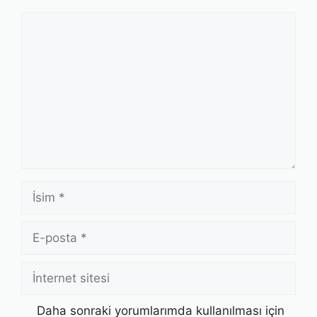
Yorum
İsim
E-
posta
İnternet
sitesi
Daha sonraki yorumlarımda kullanılması için