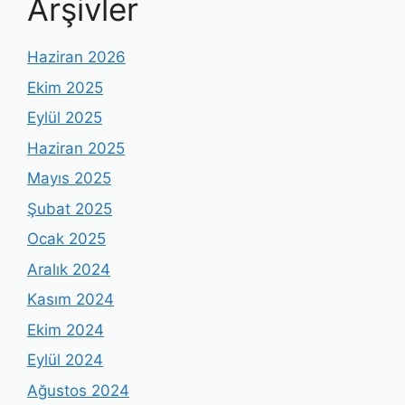
Arşivler
Haziran 2026
Ekim 2025
Eylül 2025
Haziran 2025
Mayıs 2025
Şubat 2025
Ocak 2025
Aralık 2024
Kasım 2024
Ekim 2024
Eylül 2024
Ağustos 2024