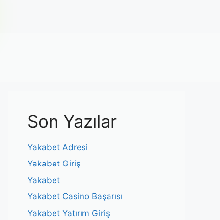
Son Yazılar
Yakabet Adresi
Yakabet Giriş
Yakabet
Yakabet Casino Başarısı
Yakabet Yatırım Giriş