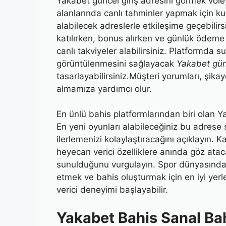
Yakabet güncel giriş adresini görmek voleybo
alanlarında canlı tahminler yapmak için kul
alabilecek adreslerle etkileşime geçebilir
katılırken, bonus alırken ve günlük ödem
canlı takviyeler alabilirsiniz. Platformda 
görüntülenmesini sağlayacak
Yakabet günc
tasarlayabilirsiniz.Müşteri yorumları, şika
almamıza yardımcı olur.
En ünlü bahis platformlarından biri olan Ya
En yeni oyunları alabileceğiniz bu adrese
ilerlemenizi kolaylaştıracağını açıklayın. 
heyecan verici özelliklere anında göz atac
sunulduğunu vurgulayın. Spor dünyasındaki
etmek ve bahis oluşturmak için en iyi yerl
verici deneyimi başlayabilir.
Yakabet Bahis Sanal Ba