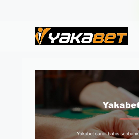
İçeriğe
atla