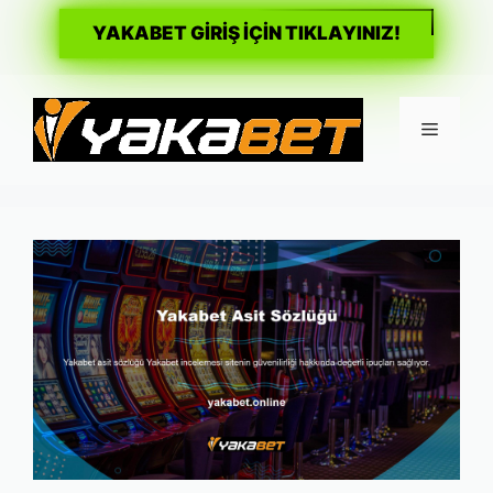
YAKABET GİRİŞ İÇİN TIKLAYINIZ!
İçeriğe
atla
Menü