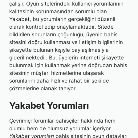
çalışır. Oyun sitelerindeki kullanıcı yorumlarının
kalitesinin korunmasından sorumlu olan
Yakabet, bu yorumların gerçekliğini düzenli
olarak kontrol edip onaylamaktadır. Sitede
bildirilen sorunların çoğunluğu, üyenin bahis
sitesini doğru kullanması ve iletişim bilgilerinin
şikayette bulunan kişiyle paylaşılmasıyla
giderilmektedir. Bu, üyelerin interneti şikayette
bulunmak için kullanmak yerine doğrudan bahis
sitesinin müşteri hizmetlerine ulaşarak
sorunlarını daha hızlı ve rahat bir şekilde
çözmelerine olanak tanıyor
Yakabet Yorumları
Çevrimiçi forumlar bahisçiler hakkında hem
olumlu hem de olumsuz yorumlar içeriyor.
Yakabet yorumları
bahis sitesinin oyun detayları