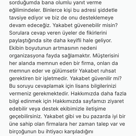
sorduğumda bana olumlu yanıt verme
eğilimindeler. Binlerce kişi bu adresi şiddetle
tavsiye ediyor ve biz de onu desteklemeye
devam edeceğiz. Yakabet güvenebilir misin?
Sorulara cevap veren üyeler de fikirlerini
paylaştığında site daha keyifli hale geliyor.
Ekibin boyutunun artmasının nedeni
organizasyona fayda sağlamaktır. Müşterisini
her alanda memnun eden bir firma, onları da
memnun eder ve gülümsetir Yakabet ruhsat
gerektiren bir işletmedir. Yakabet güvenilir mi?
Bu soruyu cevaplamak için lisans bilgilerinizi
vermeniz gerekmektedir. Hakkımızda daha fazla
bilgi edinmek için Hakkımızda sayfamızı ziyaret
edebilir veya destek ekibimizle iletişime
geçebilirsiniz. Yakabet gibi ve bu pazarda iyi bir
üne sahip olan firmalara her zaman talep var ve
birçoğunun bu ihtiyacı karşıladığını