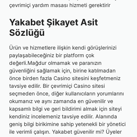
çevrimiçi yardım masası hizmeti gerektirir
Yakabet Şikayet Asit
Sözlüğü
Ürün ve hizmetlere ilişkin kendi görüşlerinizi
paylaşabileceğiniz bir platform çok
değerli.Mağdur olmamak ve paranızın
güvenliğini sağlamak için, birine katılmadan
önce birden fazla Casino sitesini keşfetmeniz
tavsiye edilir. Bir çevrimiçi Casino sitesi
seçmeden önce, diğer kullanıcıların yorumlarını
okumanız ve aynı zamanda en güvenilir ve
kapsamlı bilgi ve geri bildirimi almak için siteyi
kendiniz incelemeniz tavsiye edilir. Alanında
geniş bilgi birikimine sahip yetenekli bir yönetici
ile verimli çalışın. Yakabet güvenilir mi? Üyeler