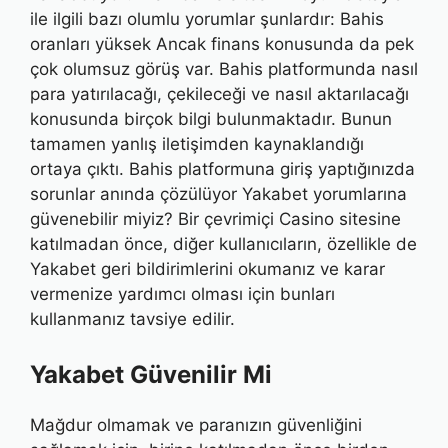
ile ilgili bazı olumlu yorumlar şunlardır: Bahis
oranları yüksek Ancak finans konusunda da pek
çok olumsuz görüş var. Bahis platformunda nasıl
para yatırılacağı, çekileceği ve nasıl aktarılacağı
konusunda birçok bilgi bulunmaktadır. Bunun
tamamen yanlış iletişimden kaynaklandığı
ortaya çıktı. Bahis platformuna giriş yaptığınızda
sorunlar anında çözülüyor Yakabet yorumlarına
güvenebilir miyiz? Bir çevrimiçi Casino sitesine
katılmadan önce, diğer kullanıcıların, özellikle de
Yakabet geri bildirimlerini okumanız ve karar
vermenize yardımcı olması için bunları
kullanmanız tavsiye edilir.
Yakabet Güvenilir Mi
Mağdur olmamak ve paranızın güvenliğini