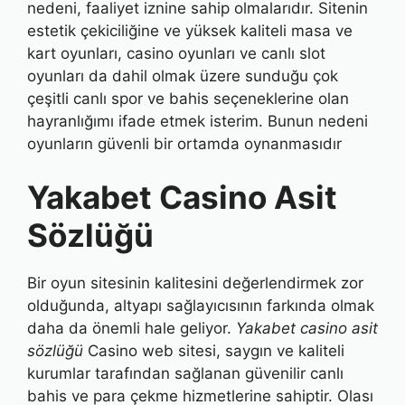
nedeni, faaliyet iznine sahip olmalarıdır. Sitenin
estetik çekiciliğine ve yüksek kaliteli masa ve
kart oyunları, casino oyunları ve canlı slot
oyunları da dahil olmak üzere sunduğu çok
çeşitli canlı spor ve bahis seçeneklerine olan
hayranlığımı ifade etmek isterim. Bunun nedeni
oyunların güvenli bir ortamda oynanmasıdır
Yakabet Casino Asit
Sözlüğü
Bir oyun sitesinin kalitesini değerlendirmek zor
olduğunda, altyapı sağlayıcısının farkında olmak
daha da önemli hale geliyor.
Yakabet casino asit
sözlüğü
Casino web sitesi, saygın ve kaliteli
kurumlar tarafından sağlanan güvenilir canlı
bahis ve para çekme hizmetlerine sahiptir. Olası