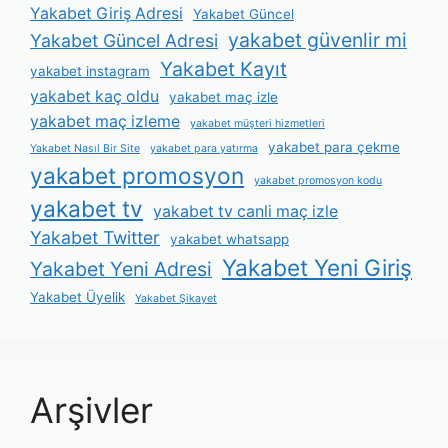
Yakabet Giriş Adresi
Yakabet Güncel
yakabet güvenlir mi
Yakabet Güncel Adresi
Yakabet Kayıt
yakabet instagram
yakabet kaç oldu
yakabet maç izle
yakabet maç izleme
yakabet müşteri hizmetleri
yakabet para çekme
Yakabet Nasıl Bir Site
yakabet para yatırma
yakabet promosyon
yakabet promosyon kodu
yakabet tv
yakabet tv canli maç izle
Yakabet Twitter
yakabet whatsapp
Yakabet Yeni Giriş
Yakabet Yeni Adresi
Yakabet Üyelik
Yakabet Şikayet
Arşivler