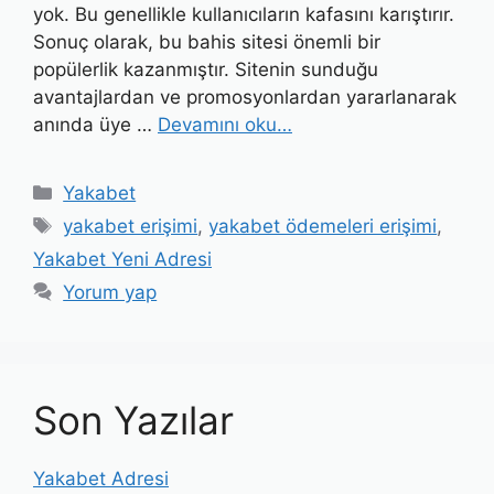
yok. Bu genellikle kullanıcıların kafasını karıştırır.
Sonuç olarak, bu bahis sitesi önemli bir
popülerlik kazanmıştır. Sitenin sunduğu
avantajlardan ve promosyonlardan yararlanarak
anında üye …
Devamını oku…
Kategoriler
Yakabet
Etiketler
yakabet erişimi
,
yakabet ödemeleri erişimi
,
Yakabet Yeni Adresi
Yorum yap
Son Yazılar
Yakabet Adresi