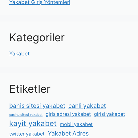
Yakabet Giriş Yöntemleri
Kategoriler
Yakabet
Etiketler
bahis sitesi yakabet
canli yakabet
giris adresi yakabet
girisi yakabet
casino sitesi yakabet
kayit yakabet
mobil yakabet
Yakabet Adres
twitter yakabet