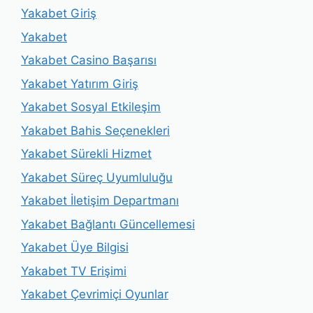
Yakabet Giriş
Yakabet
Yakabet Casino Başarısı
Yakabet Yatırım Giriş
Yakabet Sosyal Etkileşim
Yakabet Bahis Seçenekleri
Yakabet Sürekli Hizmet
Yakabet Süreç Uyumluluğu
Yakabet İletişim Departmanı
Yakabet Bağlantı Güncellemesi
Yakabet Üye Bilgisi
Yakabet TV Erişimi
Yakabet Çevrimiçi Oyunlar