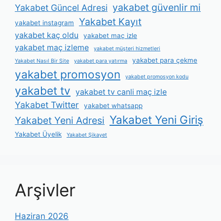
yakabet güvenlir mi
Yakabet Güncel Adresi
Yakabet Kayıt
yakabet instagram
yakabet kaç oldu
yakabet maç izle
yakabet maç izleme
yakabet müşteri hizmetleri
yakabet para çekme
Yakabet Nasıl Bir Site
yakabet para yatırma
yakabet promosyon
yakabet promosyon kodu
yakabet tv
yakabet tv canli maç izle
Yakabet Twitter
yakabet whatsapp
Yakabet Yeni Giriş
Yakabet Yeni Adresi
Yakabet Üyelik
Yakabet Şikayet
Arşivler
Haziran 2026