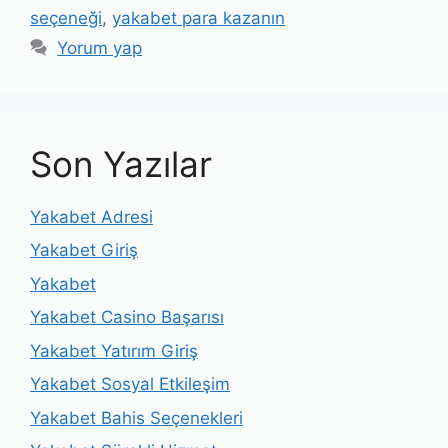
seçeneği
,
yakabet para kazanın
Yorum yap
Son Yazılar
Yakabet Adresi
Yakabet Giriş
Yakabet
Yakabet Casino Başarısı
Yakabet Yatırım Giriş
Yakabet Sosyal Etkileşim
Yakabet Bahis Seçenekleri