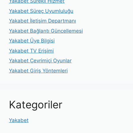
Yakabet Sürekli Hizmet
Yakabet Süreç Uyumluluğu
Yakabet İletişim Departmanı
Yakabet Bağlantı Güncellemesi
Yakabet Üye Bilgisi
Yakabet TV Erişimi
Yakabet Çevrimiçi Oyunlar
Yakabet Giriş Yöntemleri
Kategoriler
Yakabet