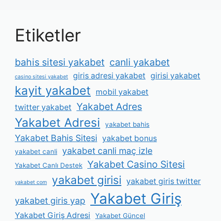
Etiketler
bahis sitesi yakabet
canli yakabet
giris adresi yakabet
girisi yakabet
casino sitesi yakabet
kayit yakabet
mobil yakabet
Yakabet Adres
twitter yakabet
Yakabet Adresi
yakabet bahis
Yakabet Bahis Sitesi
yakabet bonus
yakabet canli maç izle
yakabet canli
Yakabet Casino Sitesi
Yakabet Canlı Destek
yakabet girisi
yakabet giris twitter
yakabet com
Yakabet Giriş
yakabet giris yap
Yakabet Giriş Adresi
Yakabet Güncel