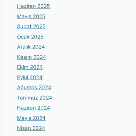
Haziran 2025
Mayıs 2025
Şubat 2025
Ocak 2025
Aralık 2024
Kasım 2024
Ekim 2024
Eylül 2024
Ağustos 2024
Temmuz 2024
Haziran 2024
Mayıs 2024
Nisan 2024