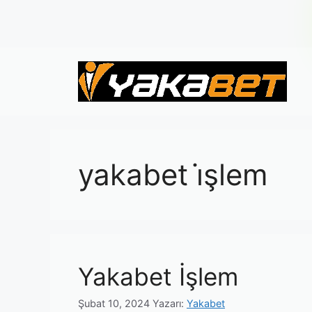
İçeriğe
atla
yakabet i̇şlem
Yakabet İşlem
Şubat 10, 2024
Yazarı:
Yakabet