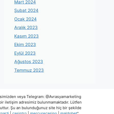
Mart 2024
Şubat 2024
Ocak 2024
Aralık 2023
Kasım 2023
Ekim 2023
Eylül 2023
Ağustos 2023
Temmuz 2023
simizden veya Telegram: @Avrasyamarketing
çbir iletişim adresimiz bulunmamaktadır. Lütfen
uttur. Şu an bulunduğunuz site hiç bir şekilde
parti
|
casintro
|
mercurecasino
|
maldobet
"