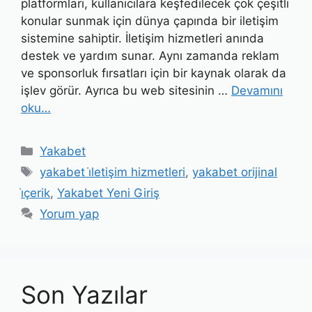
platformları, kullanıcılara keşfedilecek çok çeşitli
konular sunmak için dünya çapında bir iletişim
sistemine sahiptir. İletişim hizmetleri anında
destek ve yardım sunar. Aynı zamanda reklam
ve sponsorluk fırsatları için bir kaynak olarak da
işlev görür. Ayrıca bu web sitesinin …
Devamını
oku…
Kategoriler
Yakabet
Etiketler
yakabet i̇letişim hizmetleri
,
yakabet orijinal
i̇çerik
,
Yakabet Yeni Giriş
Yorum yap
Son Yazılar