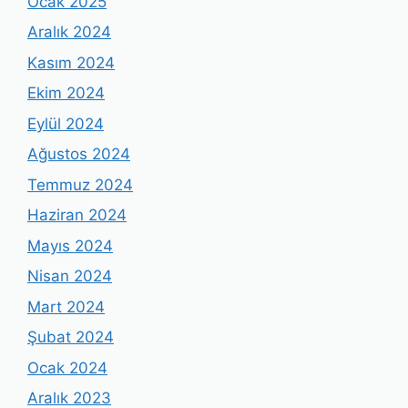
Ocak 2025
Aralık 2024
Kasım 2024
Ekim 2024
Eylül 2024
Ağustos 2024
Temmuz 2024
Haziran 2024
Mayıs 2024
Nisan 2024
Mart 2024
Şubat 2024
Ocak 2024
Aralık 2023