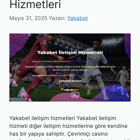
Hizmetleri
Mayıs 31, 2025
Yazarı:
Yakabet
Yakabet iletişim hizmetleri Yakabet iletişim
hizmeti diğer iletişim hizmetlerine göre kendine
has bir yapıya sahiptir. Çevrimiçi casino