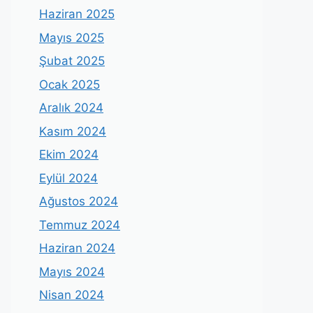
Haziran 2025
Mayıs 2025
Şubat 2025
Ocak 2025
Aralık 2024
Kasım 2024
Ekim 2024
Eylül 2024
Ağustos 2024
Temmuz 2024
Haziran 2024
Mayıs 2024
Nisan 2024