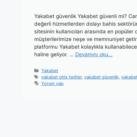
Yakabet güvenlik Yakabet güvenli mi? Canl
değerli hizmetlerden dolayı bahis sektörün
sitesinin kullanıcıları arasında en popüler 
müşterilerimize neşe ve memnuniyet getir
platformu Yakabet kolaylıkla kullanabilece
haline geliyor. …
Devamını oku…
Kategoriler
Yakabet
Etiketler
yakabet giris twitter
,
yakabet güvenlik
,
yakabet
Yorum yap