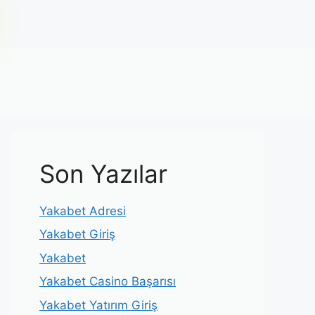
Son Yazılar
Yakabet Adresi
Yakabet Giriş
Yakabet
Yakabet Casino Başarısı
Yakabet Yatırım Giriş