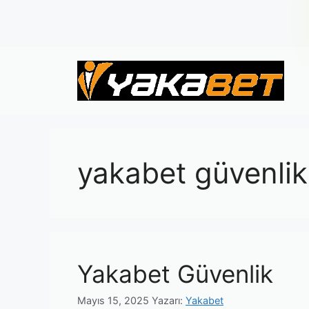
İçeriğe
atla
yakabet güvenlik
Yakabet Güvenlik
Mayıs 15, 2025
Yazarı:
Yakabet