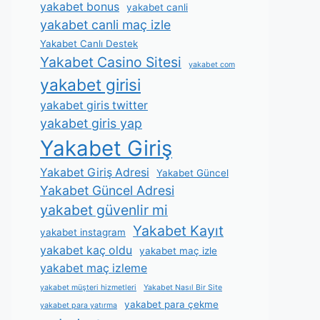
yakabet bonus
yakabet canli
yakabet canli maç izle
Yakabet Canlı Destek
Yakabet Casino Sitesi
yakabet com
yakabet girisi
yakabet giris twitter
yakabet giris yap
Yakabet Giriş
Yakabet Giriş Adresi
Yakabet Güncel
Yakabet Güncel Adresi
yakabet güvenlir mi
Yakabet Kayıt
yakabet instagram
yakabet kaç oldu
yakabet maç izle
yakabet maç izleme
yakabet müşteri hizmetleri
Yakabet Nasıl Bir Site
yakabet para çekme
yakabet para yatırma