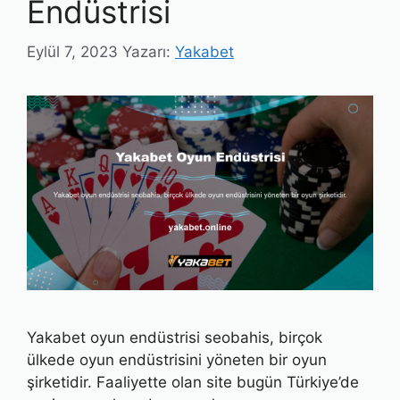
Endüstrisi
Eylül 7, 2023
Yazarı:
Yakabet
Yakabet oyun endüstrisi seobahis, birçok
ülkede oyun endüstrisini yöneten bir oyun
şirketidir. Faaliyette olan site bugün Türkiye’de