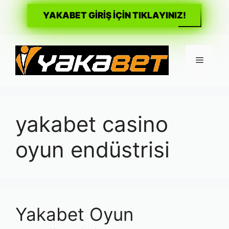
YAKABET GİRİŞ İÇİN TIKLAYINIZ!
İçeriğe
atla
Menü
yakabet casino
oyun endüstrisi
Yakabet Oyun